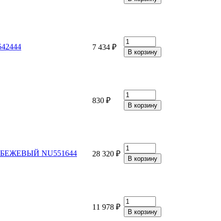
542444
7 434 ₽
830 ₽
Вт, БЕЖЕВЫЙ NU551644
28 320 ₽
11 978 ₽