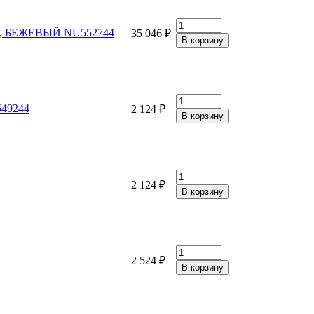
ом, БЕЖЕВЫЙ NU552744
35 046 ₽
549244
2 124 ₽
2 124 ₽
2 524 ₽