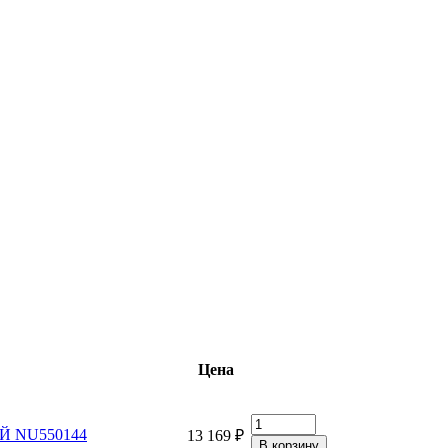
Цена
ЫЙ NU550144
13 169 ₽