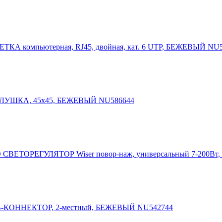
ЗЕТКА компьютерная, RJ45, двойная, кат. 6 UTP, БЕЖЕВЫЙ NU
ЗАГЛУШКА, 45х45, БЕЖЕВЫЙ NU586644
ED СВЕТОРЕГУЛЯТОР Wiser повор-наж, универсальный 7-200
USB-КОННЕКТОР, 2-местный, БЕЖЕВЫЙ NU542744