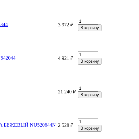
8344
3 972 ₽
U542044
4 921 ₽
21 240 ₽
, 10A БЕЖЕВЫЙ NU520644N
2 528 ₽