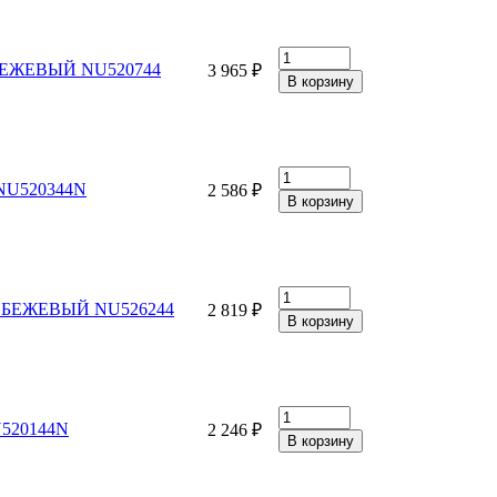
, БЕЖЕВЫЙ NU520744
3 965 ₽
 NU520344N
2 586 ₽
 В, БЕЖЕВЫЙ NU526244
2 819 ₽
U520144N
2 246 ₽