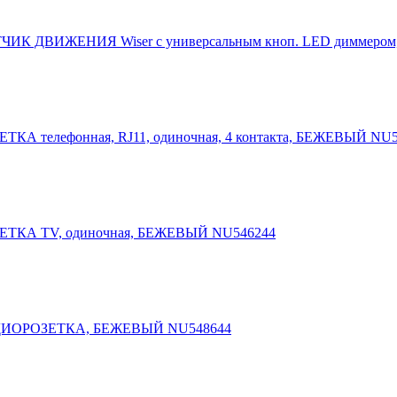
ДАТЧИК ДВИЖЕНИЯ Wiser c универсальным кноп. LED диммер
ЗЕТКА телефонная, RJ11, одиночная, 4 контакта, БЕЖЕВЫЙ NU
РОЗЕТКА TV, одиночная, БЕЖЕВЫЙ NU546244
 АУДИОРОЗЕТКА, БЕЖЕВЫЙ NU548644