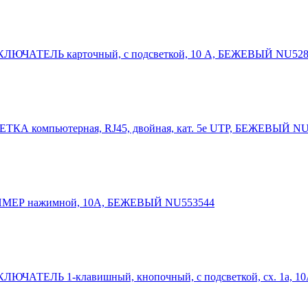
ЫКЛЮЧАТЕЛЬ карточный, с подсветкой, 10 А, БЕЖЕВЫЙ NU52
ЗЕТКА компьютерная, RJ45, двойная, кат. 5е UTP, БЕЖЕВЫЙ N
ТАЙМЕР нажимной, 10А, БЕЖЕВЫЙ NU553544
ЫКЛЮЧАТЕЛЬ 1-клавишный, кнопочный, с подсветкой, сх. 1а