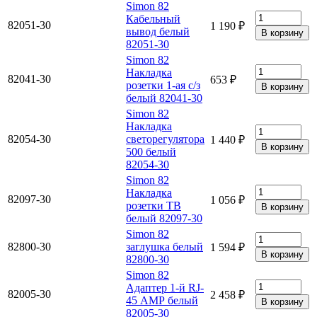
Simon 82
Кабельный
82051-30
1 190 ₽
вывод белый
82051-30
Simon 82
Накладка
82041-30
653 ₽
розетки 1-ая с/з
белый 82041-30
Simon 82
Накладка
82054-30
светорегулятора
1 440 ₽
500 белый
82054-30
Simon 82
Накладка
82097-30
1 056 ₽
розетки ТВ
белый 82097-30
Simon 82
82800-30
заглушка белый
1 594 ₽
82800-30
Simon 82
Адаптер 1-й RJ-
82005-30
2 458 ₽
45 АМР белый
82005-30