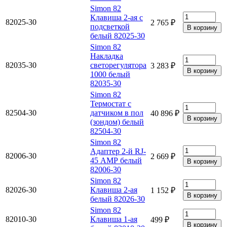
Simon 82
Клавиша 2-ая с
82025-30
2 765 ₽
подсветкой
белый 82025-30
Simon 82
Накладка
82035-30
светорегулятора
3 283 ₽
1000 белый
82035-30
Simon 82
Термостат с
82504-30
датчиком в пол
40 896 ₽
(зондом) белый
82504-30
Simon 82
Адаптер 2-й RJ-
82006-30
2 669 ₽
45 АМР белый
82006-30
Simon 82
82026-30
Клавиша 2-ая
1 152 ₽
белый 82026-30
Simon 82
82010-30
Клавиша 1-ая
499 ₽