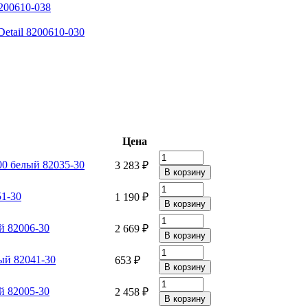
8200610-038
etail 8200610-030
Цена
00 белый 82035-30
3 283 ₽
51-30
1 190 ₽
й 82006-30
2 669 ₽
лый 82041-30
653 ₽
й 82005-30
2 458 ₽