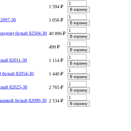
1 594 ₽
82097-30
1 056 ₽
зондом) белый 82504-30
40 896 ₽
499 ₽
елый 82011-30
1 114 ₽
0 белый 82054-30
1 440 ₽
елый 82025-30
2 765 ₽
крышкой белый 82090-30
2 534 ₽