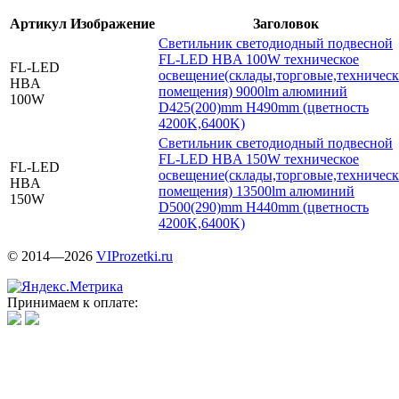
Артикул
Изображение
Заголовок
Светильник светодиодный подвесной
FL-LED HBA 100W техническое
FL-LED
освещение(склады,торговые,техничес
HBA
помещения) 9000lm алюминий
100W
D425(200)mm H490mm (цветность
4200K,6400K)
Светильник светодиодный подвесной
FL-LED HBA 150W техническое
FL-LED
освещение(склады,торговые,техничес
HBA
помещения) 13500lm алюминий
150W
D500(290)mm H440mm (цветность
4200K,6400K)
© 2014—2026
VIProzetki.ru
Принимаем к оплате: