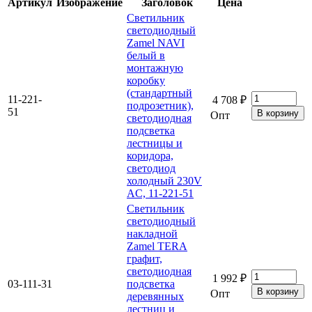
Артикул
Изображение
Заголовок
Цена
Светильник
светодиодный
Zamel NAVI
белый в
монтажную
коробку
(стандартный
11-221-
4 708 ₽
подрозетник),
51
Опт
светодиодная
подсветка
лестницы и
коридора,
светодиод
холодный 230V
AC, 11-221-51
Светильник
светодиодный
накладной
Zamel TERA
графит,
светодиодная
1 992 ₽
03-111-31
подсветка
Опт
деревянных
лестниц и