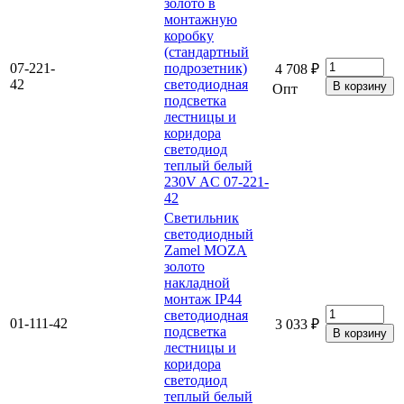
золото в
монтажную
коробку
(стандартный
07-221-
подрозетник)
4 708 ₽
42
светодиодная
Опт
подсветка
лестницы и
коридора
светодиод
теплый белый
230V AC 07-221-
42
Светильник
светодиодный
Zamel MOZA
золото
накладной
монтаж IP44
светодиодная
01-111-42
3 033 ₽
подсветка
лестницы и
коридора
светодиод
теплый белый