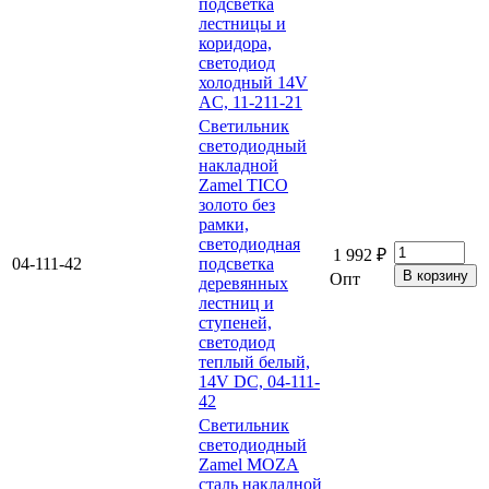
подсветка
лестницы и
коридора,
светодиод
холодный 14V
AC, 11-211-21
Светильник
светодиодный
накладной
Zamel TICO
золото без
рамки,
светодиодная
1 992 ₽
04-111-42
подсветка
Опт
деревянных
лестниц и
ступеней,
светодиод
теплый белый,
14V DC, 04-111-
42
Светильник
светодиодный
Zamel MOZA
сталь накладной