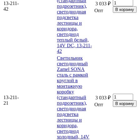
(стандартный
13-211-
3 033 ₽
подрозетник),
42
Опт
светодиодная
подсветка
лестницы и
коридора,
светодиод
теплый белый,
14V DC, 13-211-
42
Светильник
светодиодный
Zamel SONA
сталь с рамкой
круглой в
монтажную
коробку
13-211-
(стандартный
3 033 ₽
21
подрозетник),
Опт
светодиодная
подсветка
лестницы и
коридора,
светодиод
холодный, 14V