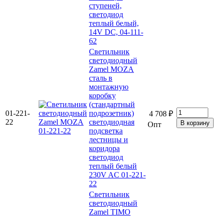
ступеней,
светодиод
теплый белый,
14V DC, 04-111-
62
Светильник
светодиодный
Zamel MOZA
сталь в
монтажную
коробку
(стандартный
01-221-
подрозетник)
4 708 ₽
22
светодиодная
Опт
подсветка
лестницы и
коридора
светодиод
теплый белый
230V AC 01-221-
22
Светильник
светодиодный
Zamel TIMO