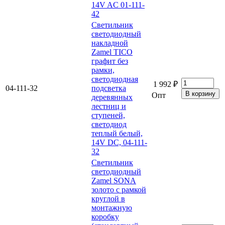
14V AC 01-111-
42
Светильник
светодиодный
накладной
Zamel TICO
графит без
рамки,
светодиодная
1 992 ₽
04-111-32
подсветка
Опт
деревянных
лестниц и
ступеней,
светодиод
теплый белый,
14V DC, 04-111-
32
Светильник
светодиодный
Zamel SONA
золото с рамкой
круглой в
монтажную
коробку