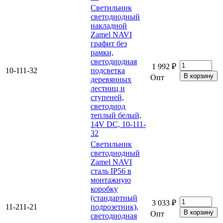
Светильник
светодиодный
накладной
Zamel NAVI
графит без
рамки,
светодиодная
1 992 ₽
10-111-32
подсветка
Опт
деревянных
лестниц и
ступеней,
светодиод
теплый белый,
14V DC, 10-111-
32
Светильник
светодиодный
Zamel NAVI
сталь IP56 в
монтажную
коробку
(стандартный
3 033 ₽
11-211-21
подрозетник),
Опт
светодиодная