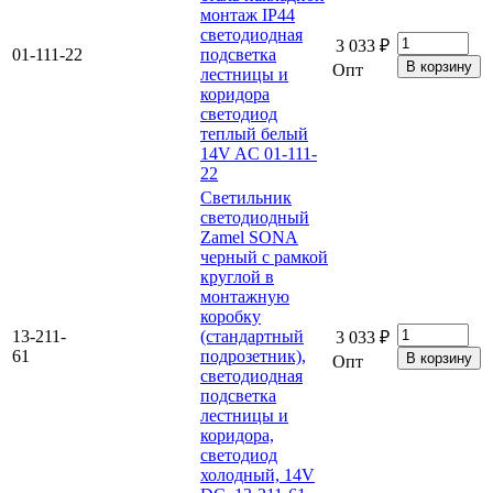
монтаж IP44
светодиодная
3 033 ₽
01-111-22
подсветка
Опт
лестницы и
коридора
светодиод
теплый белый
14V AC 01-111-
22
Светильник
светодиодный
Zamel SONA
черный с рамкой
круглой в
монтажную
коробку
13-211-
(стандартный
3 033 ₽
61
подрозетник),
Опт
светодиодная
подсветка
лестницы и
коридора,
светодиод
холодный, 14V