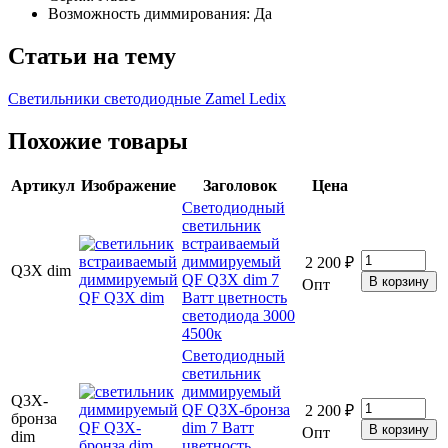
Возможность диммирования: Да
Статьи на тему
Светильники светодиодные Zamel Ledix
Похожие товары
Артикул
Изображение
Заголовок
Цена
Светодиодный
светильник
встраиваемый
диммируемый
2 200 ₽
Q3X dim
QF Q3X dim 7
Опт
Ватт цветность
светодиода 3000
4500к
Светодиодный
светильник
диммируемый
Q3X-
QF Q3X-бронза
2 200 ₽
бронза
dim 7 Ватт
Опт
dim
цветность