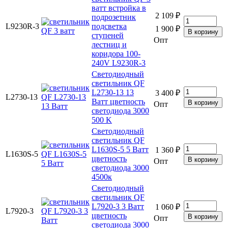
ватт встройка в
2 109 ₽
подрозетник
L9230R-3
подсветка
1 900 ₽
ступеней
Опт
лестниц и
коридора 100-
240V L9230R-3
Светодиодный
светильник QF
L2730-13 13
3 400 ₽
L2730-13
Ватт цветность
Опт
светодиода 3000
500 K
Светодиодный
светильник QF
L1630S-5 5 Ватт
1 360 ₽
L1630S-5
цветность
Опт
светодиода 3000
4500к
Светодиодный
светильник QF
L7920-3 3 Ватт
1 060 ₽
L7920-3
цветность
Опт
светодиода 3000