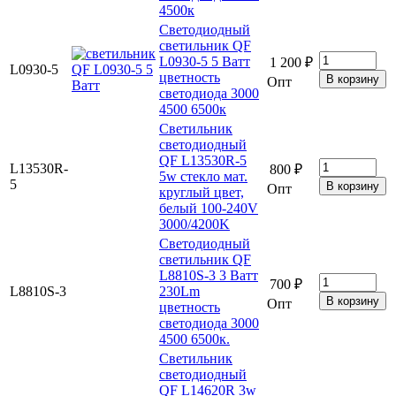
4500к
Светодиодный
светильник QF
L0930-5 5 Ватт
1 200 ₽
L0930-5
цветность
Опт
светодиода 3000
4500 6500к
Светильник
светодиодный
QF L13530R-5
L13530R-
800 ₽
5w стекло мат.
5
Опт
круглый цвет,
белый 100-240V
3000/4200K
Светодиодный
светильник QF
L8810S-3 3 Ватт
700 ₽
L8810S-3
230Lm
Опт
цветность
светодиода 3000
4500 6500к.
Светильник
светодиодный
QF L14620R 3w