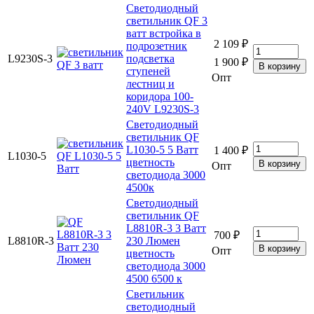
Светодиодный
светильник QF 3
ватт встройка в
2 109 ₽
подрозетник
L9230S-3
подсветка
1 900 ₽
ступеней
Опт
лестниц и
коридора 100-
240V L9230S-3
Светодиодный
светильник QF
L1030-5 5 Ватт
1 400 ₽
L1030-5
цветность
Опт
светодиода 3000
4500к
Светодиодный
светильник QF
L8810R-3 3 Ватт
700 ₽
L8810R-3
230 Люмен
Опт
цветность
светодиода 3000
4500 6500 к
Светильник
светодиодный