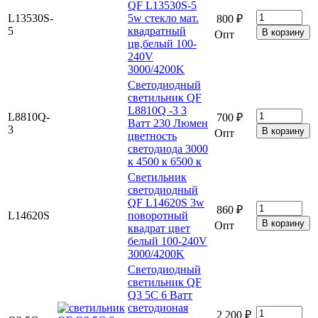
QF L13530S-5
L13530S-
5w стекло мат.
800 ₽
5
квадратный
Опт
цв,белый 100-
240V
3000/4200K
Светодиодный
светильник QF
L8810Q -3 3
L8810Q-
700 ₽
Ватт 230 Люмен
3
Опт
цветность
светодиода 3000
к 4500 к 6500 к
Светильник
светодиодный
QF L14620S 3w
860 ₽
L14620S
поворотный
Опт
квадрат цвет
белый 100-240V
3000/4200K
Светодиодный
светильник QF
Q3 5C 6 Ватт
светодионая
2 200 ₽