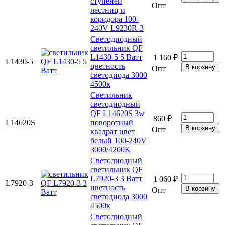
ступеней
Опт
лестниц и
коридора 100-
240V L9230R-3
Светодиодный
светильник QF
L1430-5 5 Ватт
1 160 ₽
L1430-5
цветность
Опт
светодиода 3000
4500к
Светильник
светодиодный
QF L14620S 3w
860 ₽
L14620S
поворотный
Опт
квадрат цвет
белый 100-240V
3000/4200K
Светодиодный
светильник QF
L7920-3 3 Ватт
1 060 ₽
L7920-3
цветность
Опт
светодиода 3000
4500к
Светодиодный