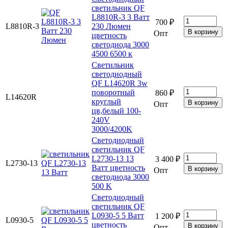
светильник QF
L8810R-3 3 Ватт
700 ₽
L8810R-3
230 Люмен
Опт
цветность
светодиода 3000
4500 6500 к
Светильник
светодиодный
QF L14620R 3w
поворотный
860 ₽
L14620R
круглый
Опт
цв,белый 100-
240V
3000/4200K
Светодиодный
светильник QF
L2730-13 13
3 400 ₽
L2730-13
Ватт цветность
Опт
светодиода 3000
500 K
Светодиодный
светильник QF
L0930-5 5 Ватт
1 200 ₽
L0930-5
цветность
Опт