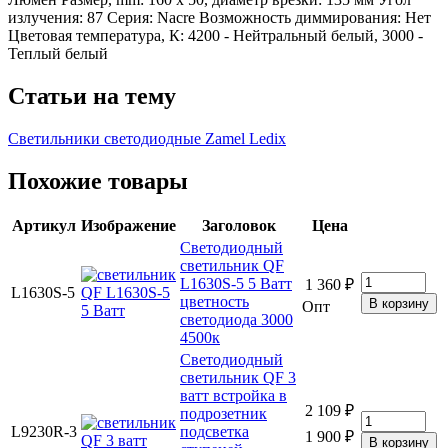
излучения: 87 Серия: Nacre Возможность диммирования: Нет
Цветовая температура, К: 4200 - Нейтральный белый, 3000 -
Теплый белый
Статьи на тему
Светильники светодиодные Zamel Ledix
Похожие товары
Артикул
Изображение
Заголовок
Цена
Светодиодный
светильник QF
L1630S-5 5 Ватт
1 360 ₽
L1630S-5
цветность
Опт
светодиода 3000
4500к
Светодиодный
светильник QF 3
ватт встройка в
2 109 ₽
подрозетник
L9230R-3
подсветка
1 900 ₽