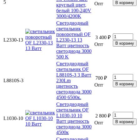
5
Опт
круглый цвет,
белый 100-240V
3000/4200K
Светодиодный
светильник
поворотный QF
3 400 ₽
L2330-13
L2330-13 13
Опт
Ватт цветность
светодиода 3000
500 K
Светодиодный
светильник QF
L8810S-3 3 Ватт
700 ₽
L8810S-3
230Lm
Опт
цветность
светодиода 3000
4500 6500к.
Светодиодный
светильник QF
L1030-10 10
2 800 ₽
L1030-10
Ватт цветность
Опт
светодиода 3000
4500к
Светодиодный