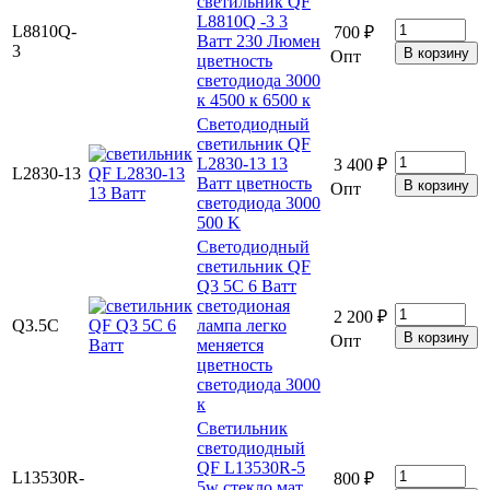
светильник QF
L8810Q -3 3
L8810Q-
700 ₽
Ватт 230 Люмен
3
Опт
цветность
светодиода 3000
к 4500 к 6500 к
Светодиодный
светильник QF
L2830-13 13
3 400 ₽
L2830-13
Ватт цветность
Опт
светодиода 3000
500 K
Светодиодный
светильник QF
Q3 5C 6 Ватт
светодионая
2 200 ₽
Q3.5C
лампа легко
Опт
меняется
цветность
светодиода 3000
к
Светильник
светодиодный
QF L13530R-5
L13530R-
800 ₽
5w стекло мат.