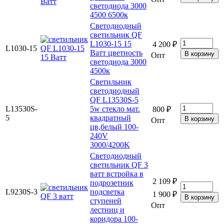
светодиода 3000
4500 6500к
Светодиодный
светильник QF
L1030-15 15
4 200 ₽
L1030-15
Ватт цветность
Опт
светодиода 3000
4500к
Светильник
светодиодный
QF L13530S-5
L13530S-
5w стекло мат.
800 ₽
5
квадратный
Опт
цв,белый 100-
240V
3000/4200K
Светодиодный
светильник QF 3
ватт встройка в
2 109 ₽
подрозетник
L9230S-3
подсветка
1 900 ₽
ступеней
Опт
лестниц и
коридора 100-