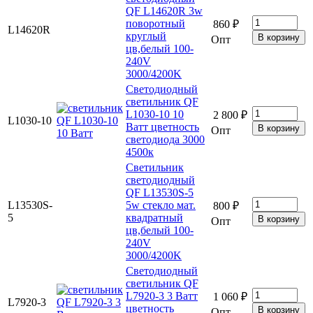
QF L14620R 3w
поворотный
860 ₽
L14620R
круглый
Опт
цв,белый 100-
240V
3000/4200K
Светодиодный
светильник QF
L1030-10 10
2 800 ₽
L1030-10
Ватт цветность
Опт
светодиода 3000
4500к
Светильник
светодиодный
QF L13530S-5
L13530S-
5w стекло мат.
800 ₽
5
квадратный
Опт
цв,белый 100-
240V
3000/4200K
Светодиодный
светильник QF
L7920-3 3 Ватт
1 060 ₽
L7920-3
цветность
Опт