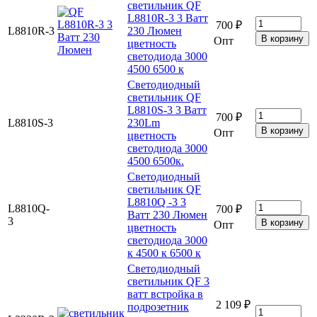
светильник QF
L8810R-3 3 Ватт
700 ₽
L8810R-3
230 Люмен
Опт
цветность
светодиода 3000
4500 6500 к
Светодиодный
светильник QF
L8810S-3 3 Ватт
700 ₽
L8810S-3
230Lm
Опт
цветность
светодиода 3000
4500 6500к.
Светодиодный
светильник QF
L8810Q -3 3
L8810Q-
700 ₽
Ватт 230 Люмен
3
Опт
цветность
светодиода 3000
к 4500 к 6500 к
Светодиодный
светильник QF 3
ватт встройка в
2 109 ₽
подрозетник