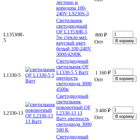
лестниц и
коридора 100-
240V L9230S-3
Светильник
светодиодный
QF L13530R-5
L13530R-
800 ₽
5w стекло мат.
5
Опт
круглый цвет,
белый 100-240V
3000/4200K
Светодиодный
светильник QF
L1330-5 5 Ватт
1 160 ₽
L1330-5
цветность
Опт
светодиода 3000
4500к
Светодиодный
светильник
поворотный QF
3 400 ₽
L2330-13
L2330-13 13
Опт
Ватт цветность
светодиода 3000
500 K
Светодиодный