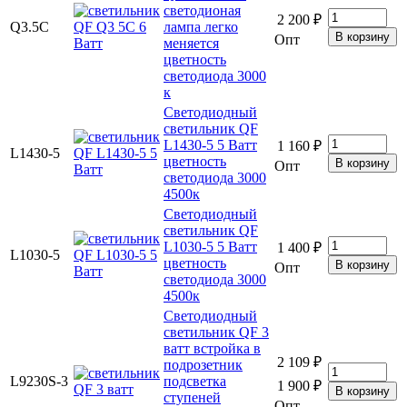
светодионая
2 200 ₽
Q3.5C
лампа легко
Опт
меняется
цветность
светодиода 3000
к
Светодиодный
светильник QF
L1430-5 5 Ватт
1 160 ₽
L1430-5
цветность
Опт
светодиода 3000
4500к
Светодиодный
светильник QF
L1030-5 5 Ватт
1 400 ₽
L1030-5
цветность
Опт
светодиода 3000
4500к
Светодиодный
светильник QF 3
ватт встройка в
2 109 ₽
подрозетник
L9230S-3
подсветка
1 900 ₽
ступеней
Опт