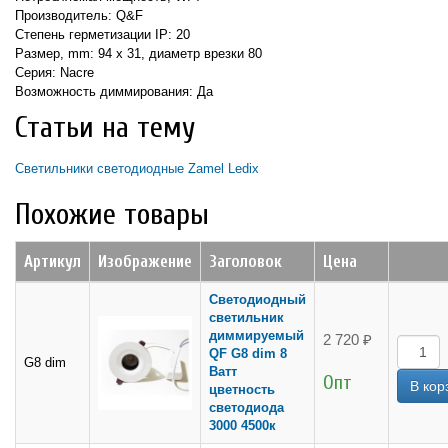
Производитель: Q&F
Степень герметизации IP: 20
Размер, mm: 94 х 31, диаметр врезки 80
Серия: Nacre
Возможность диммирования: Да
Статьи на тему
Светильники светодиодные Zamel Ledix
Похожие товары
Артикул
Изображение
Заголовок
Цена
Светодиодный
светильник
диммируемый
2 720 ₽
QF G8 dim 8
G8 dim
Ватт
Опт
цветность
светодиода
3000 4500к