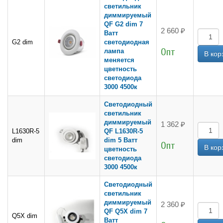
светильник
диммируемый
QF G2 dim 7
2 660 ₽
Ватт
G2 dim
светодиодная
Опт
лампа
меняется
цветность
светодиода
3000 4500к
Светодиодный
светильник
диммируемый
1 362 ₽
L1630R-5
QF L1630R-5
dim
dim 5 Ватт
Опт
цветность
светодиода
3000 4500к
Светодиодный
светильник
диммируемый
2 360 ₽
QF Q5X dim 7
Q5X dim
Ватт