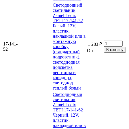
Светодиодный
светильник
Zamel Ledix
TETI 17-141-52
Белый, 12V,
пластик,
накладной или в
монтажную
17-141-
1 283 ₽
коробку
52
Опт
(стандартный
подрозетник),
светодиодная
подсветка
лестницы и
коридора,
светодиод
теплый белый
Светодиодный
светильник
Zamel Ledix
TETI 17-141-62
Черный, 12V,
пластик,
накладной или в