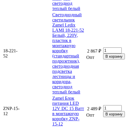
светодиод
теплый белый
Светодиодный
светильник
Zamel Ledix
LAMI 18-221-52
Белый, 220V,
пластик в
монтажную
18-221-
коробку
2 867 ₽
52
(стандартный
Опт
подрозетник),
светодиодная
подсветка
лестницы и
коридора,
светодиод
теплый белый
Zamel Блок
питания LED
ZNP-15-
12V DC 15 Ватт
2 489 ₽
12
в монтажную
Опт
коробку ZNP-
15-12