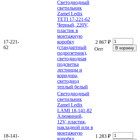
Светодиодный
светильник
Zamel Ledix
TETI 17-221-62
Черный, 220V,
пластик в
монтажную
17-221-
коробку
2 867 ₽
62
(стандартный
Опт
подрозетник),
светодиодная
подсветка
лестницы и
коридора,
светодиод
теплый белый
Светодиодный
светильник
Zamel Ledix
LAMI 18-141-82
Алюминий,
12V, пластик,
накладной или в
монтажную
18-141-
1 283 ₽
коробку