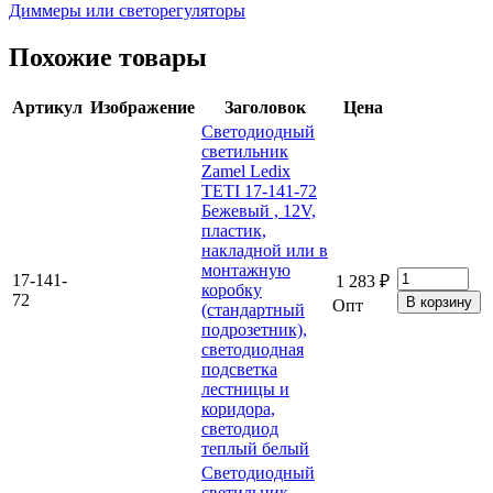
Диммеры или светорегуляторы
Похожие товары
Артикул
Изображение
Заголовок
Цена
Светодиодный
светильник
Zamel Ledix
TETI 17-141-72
Бежевый , 12V,
пластик,
накладной или в
монтажную
17-141-
1 283 ₽
коробку
72
Опт
(стандартный
подрозетник),
светодиодная
подсветка
лестницы и
коридора,
светодиод
теплый белый
Светодиодный
светильник