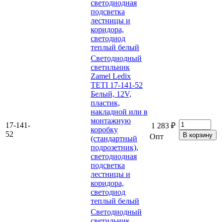
светодиодная
подсветка
лестницы и
коридора,
светодиод
теплый белый
Светодиодный
светильник
Zamel Ledix
TETI 17-141-52
Белый, 12V,
пластик,
накладной или в
монтажную
17-141-
1 283 ₽
коробку
52
Опт
(стандартный
подрозетник),
светодиодная
подсветка
лестницы и
коридора,
светодиод
теплый белый
Светодиодный
светильник