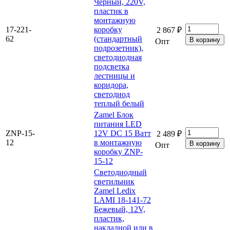
Черный, 220V,
пластик в
монтажную
17-221-
коробку
2 867 ₽
62
(стандартный
Опт
подрозетник),
светодиодная
подсветка
лестницы и
коридора,
светодиод
теплый белый
Zamel Блок
питания LED
ZNP-15-
12V DC 15 Ватт
2 489 ₽
12
в монтажную
Опт
коробку ZNP-
15-12
Светодиодный
светильник
Zamel Ledix
LAMI 18-141-72
Бежевый, 12V,
пластик,
накладной или в