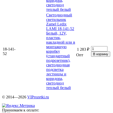
коридора,
светодиод
теплый белый
Светодиодный
светильник
Zamel Ledix
LAMI 18-141-52
Белый, 12V,
пластик,
накладной или в
монтажную
18-141-
1 283 ₽
коробку
52
Опт
(стандартный
подрозетник),
светодиодная
подсветка
лестницы и
коридора,
светодиод
теплый белый
© 2014—2026
VIProzetki.ru
Принимаем к оплате: