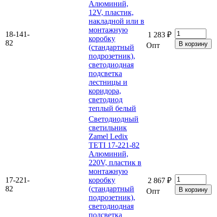
Алюминий,
12V, пластик,
накладной или в
монтажную
18-141-
1 283 ₽
коробку
82
Опт
(стандартный
подрозетник),
светодиодная
подсветка
лестницы и
коридора,
светодиод
теплый белый
Светодиодный
светильник
Zamel Ledix
TETI 17-221-82
Алюминий,
220V, пластик в
монтажную
17-221-
коробку
2 867 ₽
82
(стандартный
Опт
подрозетник),
светодиодная
подсветка