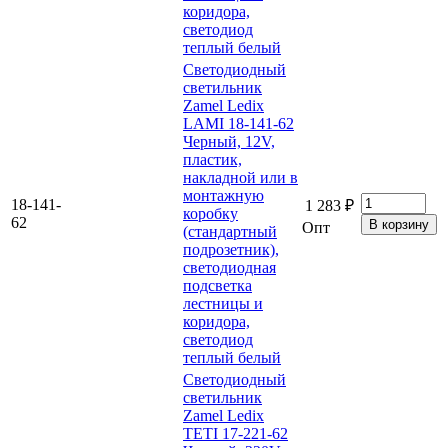
коридора,
светодиод
теплый белый
Светодиодный
светильник
Zamel Ledix
LAMI 18-141-62
Черный, 12V,
пластик,
накладной или в
монтажную
18-141-
1 283 ₽
коробку
62
Опт
(стандартный
подрозетник),
светодиодная
подсветка
лестницы и
коридора,
светодиод
теплый белый
Светодиодный
светильник
Zamel Ledix
TETI 17-221-62