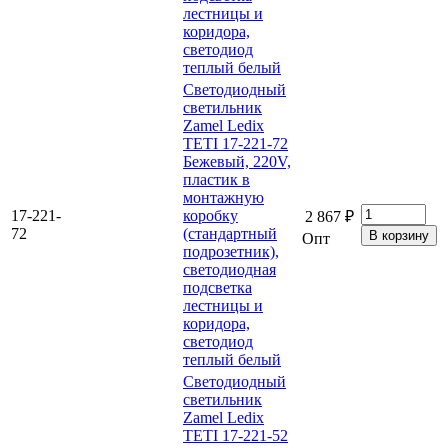
лестницы и
коридора,
светодиод
теплый белый
Светодиодный
светильник
Zamel Ledix
TETI 17-221-72
Бежевый, 220V,
пластик в
монтажную
17-221-
коробку
2 867 ₽
72
(стандартный
Опт
подрозетник),
светодиодная
подсветка
лестницы и
коридора,
светодиод
теплый белый
Светодиодный
светильник
Zamel Ledix
TETI 17-221-52