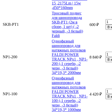
15 ,2175Lm | 15w
,d50*160mm
Тросовый подвес
для шинопровода
SKB-PT1 (2м в
SKB-PT1
600 ₽
сборе, 1 шт) ( -2
черный, -3 белый)
Faldi
Однофазный
шинопровод для
натяжных потолков
FALDI POWER
NP1-200
8 840 ₽
TRACK NPx1 , NP1-
200 (-1 серебр, -2
черн, -3 белый)
34*19,3* 2000мм
Однофазный
шинопровод для
натяжных потолков
FALDI POWER
NP1-100
4 420 ₽
TRACK NPx1 , NP1-
100 (-1 серебр, -2
черн, -3 белый)
34*19,3* 1000мм