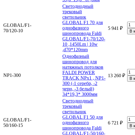
Светодиодный
трековый
светильник
GLOBAL F1 70 для
GLOBAL/F1-
однофазного
5 941 ₽
70/120-10
шинопровода Faldi
GLOBAL/F1-70/120-
10 ,1450Lm | 10w
,d70*120mm
Однофазный
шинопровод для
натяжных потолков
FALDI POWER
NP1-300
13 260 ₽
TRACK NPx1 , NP1-
300 (-1 серебр, -2
черн, -3 белый)
34*19,3* 3000мм
Светодиодный
трековый
светильник
GLOBAL F1 50 для
GLOBAL/F1-
однофазного
6 721 ₽
50/160-15
шинопровода Faldi
GLOBAL/F1-50/160-