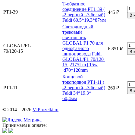
Т-образное
соединение PT1-39 (
PT1-39
445 ₽
-2 черный, -3 белый)
Faldi 60,5*19,3*87мм
Светодиодный
трековый
светильник
GLOBAL F1 70 для
GLOBAL/F1-
однофазного
6 851 ₽
70/120-15
шинопровода Faldi
GLOBAL/F1-70/120-
15 ,2175Lm | 15w
,d70*120mm
Концевой
токоподвод PT1-11 (
PT1-11
-2 черный, -3 белый)
260 ₽
Faldi 34*19,3*
60,4мм
© 2014—2026
VIProzetki.ru
Принимаем к оплате: