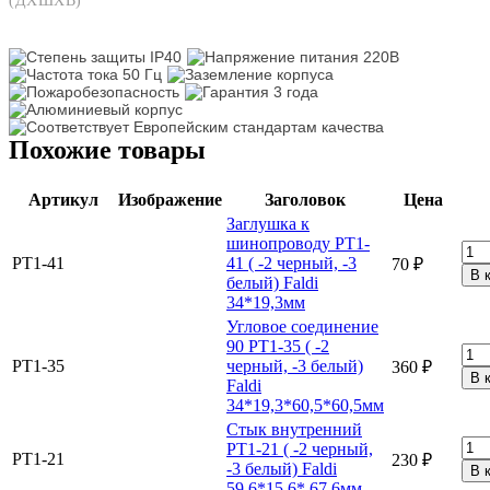
(ДХШХВ)
Похожие товары
Артикул
Изображение
Заголовок
Цена
Заглушка к
шинопроводу PT1-
PT1-41
41 ( -2 черный, -3
70 ₽
белый) Faldi
34*19,3мм
Угловое соединение
90 PT1-35 ( -2
PT1-35
черный, -3 белый)
360 ₽
Faldi
34*19,3*60,5*60,5мм
Стык внутренний
PT1-21 ( -2 черный,
PT1-21
230 ₽
-3 белый) Faldi
59,6*15,6* 67,6мм