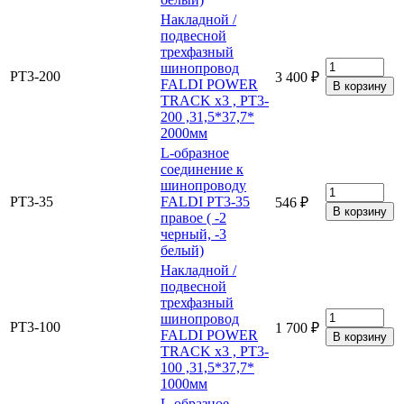
Накладной /
подвесной
трехфазный
шинопровод
PT3-200
3 400 ₽
FALDI POWER
TRACK x3 , PT3-
200 ,31,5*37,7*
2000мм
L-образное
соединение к
шинопроводу
PT3-35
FALDI PT3-35
546 ₽
правое ( -2
черный, -3
белый)
Накладной /
подвесной
трехфазный
шинопровод
PT3-100
1 700 ₽
FALDI POWER
TRACK x3 , PT3-
100 ,31,5*37,7*
1000мм
L-образное