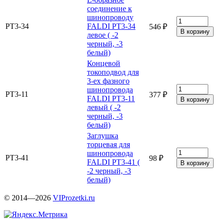
соединение к
шинопроводу
PT3-34
FALDI PT3-34
546 ₽
левое ( -2
черный, -3
белый)
Концевой
токоподвод для
3-ех фазного
шинопровода
PT3-11
377 ₽
FALDI PT3-11
левый ( -2
черный, -3
белый)
Заглушка
торцевая для
шинопровода
PT3-41
98 ₽
FALDI PT3-41 (
-2 черный, -3
белый)
© 2014—2026
VIProzetki.ru