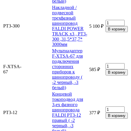
белый)
Накладной /
подвесной
трехфазный
шинопровод
PT3-300
5 100 ₽
FALDI POWER
TRACK x3 , PT3-
300 ,31,5*37,7*
3000мм
Мультиадаптер
F-XTSA-67 для
подключения
F-XTSA-
сторонних
585 ₽
67
приборов к
шинопроводу (
-2 черный, -3
белый)
Концевой
токоподвод для
3-ех фазного
шинопровода
PT3-12
377 ₽
FALDI PT3-12
правый ( -2
черный, -3
белый)