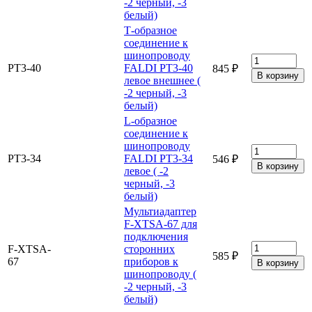
-2 черный, -3
белый)
Т-образное
соединение к
шинопроводу
PT3-40
FALDI PT3-40
845 ₽
левое внешнее (
-2 черный, -3
белый)
L-образное
соединение к
шинопроводу
PT3-34
FALDI PT3-34
546 ₽
левое ( -2
черный, -3
белый)
Мультиадаптер
F-XTSA-67 для
подключения
F-XTSA-
сторонних
585 ₽
67
приборов к
шинопроводу (
-2 черный, -3
белый)