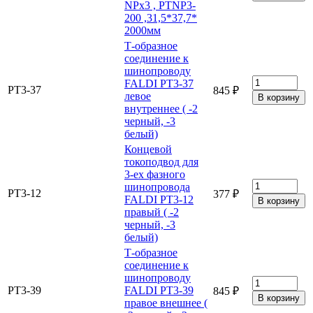
NPx3 , PTNP3-
200 ,31,5*37,7*
2000мм
Т-образное
соединение к
шинопроводу
FALDI PT3-37
PT3-37
845 ₽
левое
внутреннее ( -2
черный, -3
белый)
Концевой
токоподвод для
3-ех фазного
шинопровода
PT3-12
377 ₽
FALDI PT3-12
правый ( -2
черный, -3
белый)
Т-образное
соединение к
шинопроводу
PT3-39
FALDI PT3-39
845 ₽
правое внешнее (