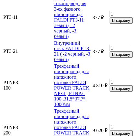
токоподвод для
3-ех фазного
шинопровода
PT3-11
377 ₽
FALDI PT3-11
левый ( -2
черный, -3
белый)
Внутренний
стык FALDI PT3-
PT3-21
377 ₽
21 ( -2 черный, -3
белый)
Трехфазный
шинопровод для
натяжного
PTNP3-
потолка FALDI
4 810 ₽
100
POWER TRACK
NPx3 , PTNP3-
100 ,31,5*37,7*
1000мм
Трехфазный
шинопровод для
натяжного
PTNP3-
потолка FALDI
9 620 ₽
200
POWER TRACK