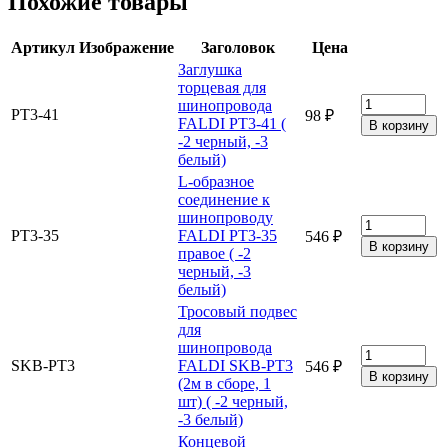
Похожие товары
Артикул
Изображение
Заголовок
Цена
Заглушка
торцевая для
шинопровода
PT3-41
98 ₽
FALDI PT3-41 (
-2 черный, -3
белый)
L-образное
соединение к
шинопроводу
PT3-35
FALDI PT3-35
546 ₽
правое ( -2
черный, -3
белый)
Тросовый подвес
для
шинопровода
SKB-PT3
FALDI SKB-PT3
546 ₽
(2м в сборе, 1
шт) ( -2 черный,
-3 белый)
Концевой