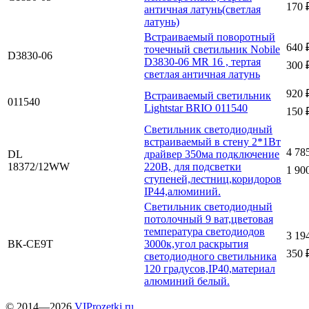
170 
античная латунь(светлая
латунь)
Встраиваемый поворотный
640 
точечный светильник Nobile
D3830-06
D3830-06 MR 16 , тертая
300 
светлая античная латунь
920 
Встраиваемый светильник
011540
Lightstar BRIO 011540
150 
Светильник светодиодный
встраиваемый в стену 2*1Вт
4 78
DL
драйвер 350ма подключение
18372/12WW
220В, для подсветки
1 90
ступеней,лестниц,коридоров
IP44,алюминий.
Светильник светодиодный
потолочный 9 ват,цветовая
температура светодиодов
3 19
ВК-СЕ9Т
3000к,угол раскрытия
350 
светодиодного светильника
120 градусов,IP40,материал
алюминий белый.
© 2014—2026
VIProzetki.ru