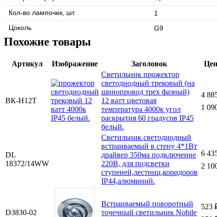
Кол-во лампочек, шт.
1
Цоколь
G9
Похожие товары
Артикул
Изображение
Заголовок
Це
Светильник прожектор
светодиодный трековый (на
шинопровод трех фазный)
4 88
ВК-Н12Т
12 ватт цветовая
1 09
температура 4000к угол
раскрытия 60 градусов IP45
белый.
Светильник светодиодный
встраиваемый в стену 4*1Вт
6 43
DL
драйвер 350ма подключение
18372/14WW
220В, для подсветки
2 10
ступеней,лестниц,коридоров
IP44,алюминий.
Встраиваемый поворотный
523 
D3830-02
точечный светильник Nobile