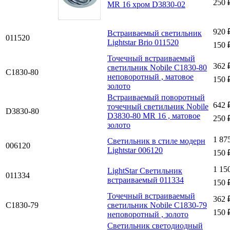
250 
MR 16 хром D3830-02
920 
Встраиваемый светильник
011520
Lightstar Brio 011520
150 
Точечный встраиваемый
362 
светильник Nobile C1830-80
C1830-80
неповоротный , матовое
150 
золото
Встраиваемый поворотный
642 
точечный светильник Nobile
D3830-80
D3830-80 MR 16 , матовое
250 
золото
1 87
Светильник в стиле модерн
006120
Lightstar 006120
150 
1 15
LightStar Светильник
011334
встраиваемый 011334
150 
Точечный встраиваемый
362 
C1830-79
светильник Nobile C1830-79
150 
неповоротный , золото
Светильник светодиодный