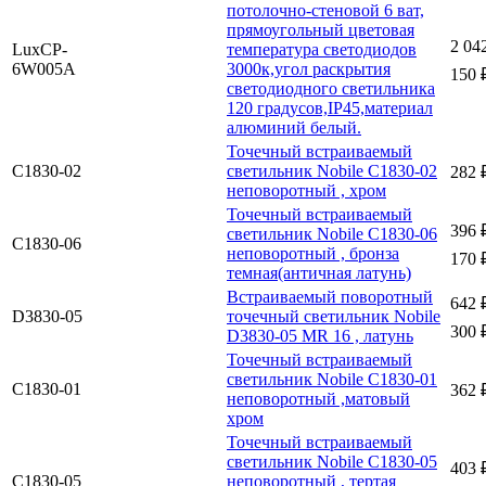
потолочно-стеновой 6 ват,
прямоугольный цветовая
2 04
LuxCP-
температура светодиодов
6W005A
3000к,угол раскрытия
150 
светодиодного светильника
120 градусов,IP45,материал
алюминий белый.
Точечный встраиваемый
C1830-02
светильник Nobile C1830-02
282 
неповоротный , хром
Точечный встраиваемый
396 
светильник Nobile C1830-06
C1830-06
неповоротный , бронза
170 
темная(античная латунь)
Встраиваемый поворотный
642 
D3830-05
точечный светильник Nobile
300 
D3830-05 MR 16 , латунь
Точечный встраиваемый
светильник Nobile C1830-01
C1830-01
362 
неповоротный ,матовый
хром
Точечный встраиваемый
светильник Nobile C1830-05
403 
C1830-05
неповоротный , тертая