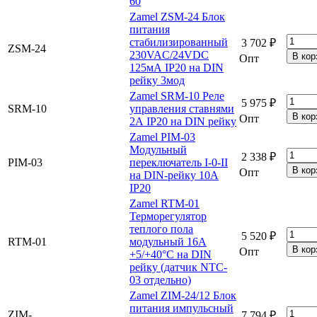
60
Zamel ZSM-24 Блок
питания
стабилизированный
3 702 ₽
ZSM-24
230VAC/24VDC
Опт
125мА IP20 на DIN
рейку 3мод
Zamel SRM-10 Реле
5 975 ₽
SRM-10
управления ставнями
Опт
2А IP20 на DIN рейку
Zamel PIM-03
Модульный
2 338 ₽
PIM-03
переключатель I-0-II
Опт
на DIN-рейку 10А
IP20
Zamel RTM-01
Терморегулятор
теплого пола
5 520 ₽
RTM-01
модульный 16А
Опт
+5/+40°С на DIN
рейку (датчик NTC-
03 отдельно)
Zamel ZIM-24/12 Блок
питания импульсный
ZIM-
7 794 ₽