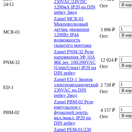
230VAC/24VDC
24/12
Опт
1200мА IP20 на DIN
рейку 3мод
Zamel MCR-01
Микроволновый
датчик движения
3 896 ₽
MCR-01
1200Вт IP44
Опт
возможность
скрытого монтажа
Zamel PNM-32 Реле
напряжения 3Ф 10А
12 924 ₽
PNM-32
ЖК рег. 100/290VAC
Опт
(Umin/Umax) IP20 на
DIN рейку
Zamel ED-1 Звонок
электромеханический
2 728 ₽
ED-1
230VAC на DIN
Опт
рейку 2мод
Zamel PBM-02 Реле
импульсное с
4 157 ₽
PBM-02
функцией центр.
Опт
вкл./выкл. IP20 на
DIN рейку
Zamel PEM-01/230