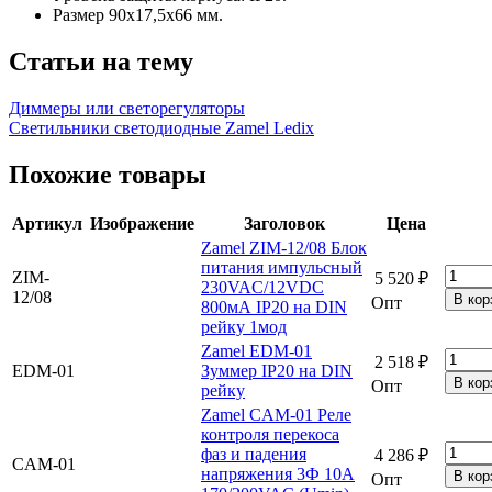
Размер 90x17,5x66 мм.
Статьи на тему
Диммеры или светорегуляторы
Светильники светодиодные Zamel Ledix
Похожие товары
Артикул
Изображение
Заголовок
Цена
Zamel ZIM-12/08 Блок
питания импульсный
ZIM-
5 520 ₽
230VAC/12VDC
12/08
Опт
800мА IP20 на DIN
рейку 1мод
Zamel EDM-01
2 518 ₽
EDM-01
Зуммер IP20 на DIN
Опт
рейку
Zamel CAM-01 Реле
контроля перекоса
фаз и падения
4 286 ₽
CAM-01
напряжения 3Ф 10А
Опт