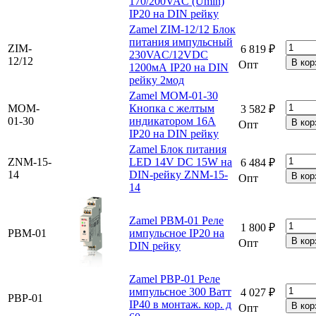
170/200VAC (Umin)
IP20 на DIN рейку
Zamel ZIM-12/12 Блок
питания импульсный
ZIM-
6 819 ₽
230VAC/12VDC
12/12
Опт
1200мА IP20 на DIN
рейку 2мод
Zamel MOM-01-30
MOM-
Кнопка с желтым
3 582 ₽
01-30
индикатором 16А
Опт
IP20 на DIN рейку
Zamel Блок питания
ZNM-15-
LED 14V DC 15W на
6 484 ₽
14
DIN-рейку ZNM-15-
Опт
14
Zamel PBM-01 Реле
1 800 ₽
PBM-01
импульсное IP20 на
Опт
DIN рейку
Zamel PBP-01 Реле
импульсное 300 Ватт
4 027 ₽
PBP-01
IP40 в монтаж. кор. д
Опт