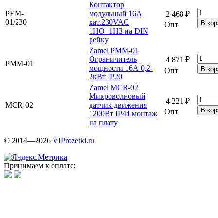
Контактор
PEM-
модульный 16А
2 468 ₽
01/230
кат.230VAC
Опт
1НО+1НЗ на DIN
рейку
Zamel PMM-01
Ограничитель
4 871 ₽
PMM-01
мощности 16А 0,2-
Опт
2кВт IP20
Zamel MCR-02
Микроволновый
4 221 ₽
MCR-02
датчик движения
Опт
1200Вт IP44 монтаж
на плату
© 2014—2026
VIProzetki.ru
Принимаем к оплате: