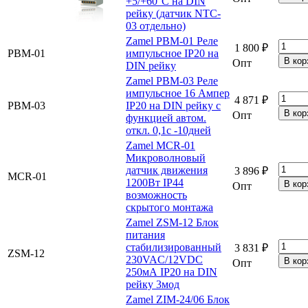
+5/+60°С на DIN
рейку (датчик NTC-
03 отдельно)
Zamel PBM-01 Реле
1 800 ₽
PBM-01
импульсное IP20 на
Опт
DIN рейку
Zamel PBM-03 Реле
импульсное 16 Ампер
4 871 ₽
PBM-03
IP20 на DIN рейку с
Опт
функцией автом.
откл. 0,1с -10дней
Zamel MCR-01
Микроволновый
датчик движения
3 896 ₽
MCR-01
1200Вт IP44
Опт
возможность
скрытого монтажа
Zamel ZSM-12 Блок
питания
стабилизированный
3 831 ₽
ZSM-12
230VAC/12VDC
Опт
250мА IP20 на DIN
рейку 3мод
Zamel ZIM-24/06 Блок