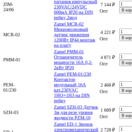
питания импульсный
ZIM-
7 144 ₽
230VAC/24VDC
24/06
Опт
600мА IP20 на DIN
рейку 2мод
Zamel MCR-02
Микроволновый
4 221 ₽
MCR-02
датчик движения
Опт
1200Вт IP44 монтаж
на плату
Zamel PMM-01
Ограничитель
4 871 ₽
PMM-01
мощности 16А 0,2-
Опт
2кВт IP20
Zamel PEM-01/230
Контактор
PEM-
модульный 16А
2 468 ₽
01/230
кат.230VAC
Опт
1НО+1НЗ на DIN
рейку
Zamel SZH-03 Датчик
1 689 ₽
SZH-03
3м для реле уровня
Опт
жидкости PZM-10
Zamel ED-1 Звонок
электромеханический
2 728 ₽