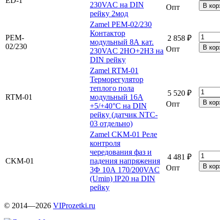
ED-1
230VAC на DIN
Опт
рейку 2мод
Zamel PEM-02/230
Контактор
PEM-
2 858 ₽
модульный 8А кат.
02/230
Опт
230VAC 2НО+2НЗ на
DIN рейку
Zamel RTM-01
Терморегулятор
теплого пола
5 520 ₽
RTM-01
модульный 16А
Опт
+5/+40°С на DIN
рейку (датчик NTC-
03 отдельно)
Zamel CKM-01 Реле
контроля
чередования фаз и
4 481 ₽
CKM-01
падения напряжения
Опт
3Ф 10А 170/200VAC
(Umin) IP20 на DIN
рейку
© 2014—2026
VIProzetki.ru