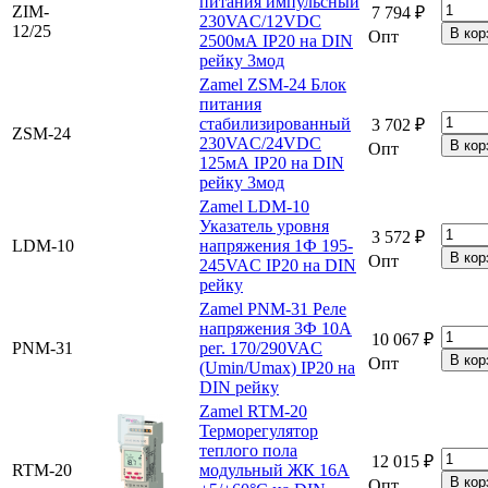
питания импульсный
ZIM-
7 794 ₽
230VAC/12VDC
12/25
Опт
2500мА IP20 на DIN
рейку 3мод
Zamel ZSM-24 Блок
питания
стабилизированный
3 702 ₽
ZSM-24
230VAC/24VDC
Опт
125мА IP20 на DIN
рейку 3мод
Zamel LDM-10
Указатель уровня
3 572 ₽
LDM-10
напряжения 1Ф 195-
Опт
245VAC IP20 на DIN
рейку
Zamel PNM-31 Реле
напряжения 3Ф 10А
10 067 ₽
PNM-31
рег. 170/290VAC
Опт
(Umin/Umax) IP20 на
DIN рейку
Zamel RTM-20
Терморегулятор
теплого пола
12 015 ₽
RTM-20
модульный ЖК 16А
Опт