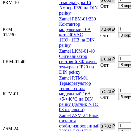
5 000 ₽
PRM-10
температуры 16
Опт
Ампер IP20 на DIN
рейку
Zamel PEM-01/230
Контактор
PEM-
модульный 16А
2 468 ₽
01/230
кат.230VAC
Опт
1НО+1НЗ на DIN
рейку
Zamel LKM-01-40
Сигнализатор
1 689 ₽
LKM-01-40
световой 3Ф желт-
Опт
зел-красн IP20 на
DIN рейку
Zamel RTM-01
Терморегулятор
теплого пола
5 520 ₽
RTM-01
модульный 16А
Опт
+5/+40°С на DIN
рейку (датчик NTC-
03 отдельно)
Zamel ZSM-24 Блок
питания
стабилизированный
3 702 ₽
ZSM-24