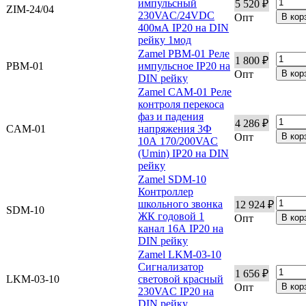
импульсный
5 520 ₽
ZIM-24/04
230VAC/24VDC
Опт
400мА IP20 на DIN
рейку 1мод
Zamel PBM-01 Реле
1 800 ₽
PBM-01
импульсное IP20 на
Опт
DIN рейку
Zamel CAM-01 Реле
контроля перекоса
фаз и падения
4 286 ₽
CAM-01
напряжения 3Ф
Опт
10А 170/200VAC
(Umin) IP20 на DIN
рейку
Zamel SDM-10
Контроллер
школьного звонка
12 924 ₽
SDM-10
ЖК годовой 1
Опт
канал 16А IP20 на
DIN рейку
Zamel LKM-03-10
Сигнализатор
1 656 ₽
LKM-03-10
световой красный
Опт
230VAC IP20 на
DIN рейку