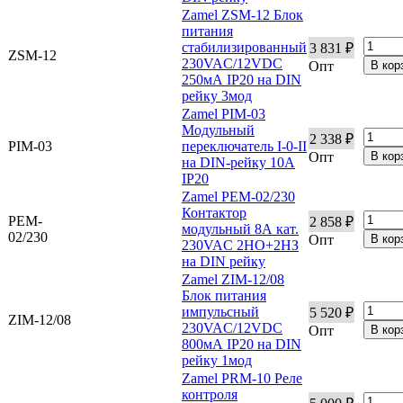
Zamel ZSM-12 Блок
питания
стабилизированный
3 831 ₽
ZSM-12
230VAC/12VDC
Опт
250мА IP20 на DIN
рейку 3мод
Zamel PIM-03
Модульный
2 338 ₽
PIM-03
переключатель I-0-II
Опт
на DIN-рейку 10А
IP20
Zamel PEM-02/230
Контактор
PEM-
2 858 ₽
модульный 8А кат.
02/230
Опт
230VAC 2НО+2НЗ
на DIN рейку
Zamel ZIM-12/08
Блок питания
импульсный
5 520 ₽
ZIM-12/08
230VAC/12VDC
Опт
800мА IP20 на DIN
рейку 1мод
Zamel PRM-10 Реле
контроля