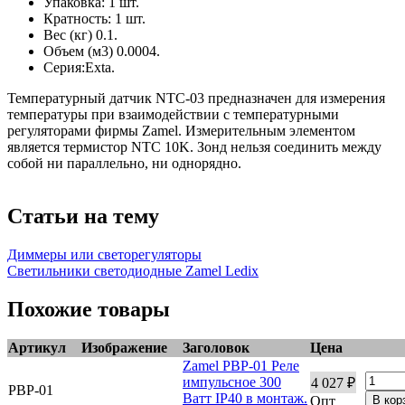
Упаковка: 1 шт.
Кратность: 1 шт.
Вес (кг) 0.1.
Объем (м3) 0.0004.
Серия:Exta.
Температурный датчик NTC-03 предназначен для измерения
температуры при взаимодействии с температурными
регуляторами фирмы Zamel. Измерительным элементом
является термистор NTC 10K. Зонд нельзя соединить между
собой ни параллельно, ни однорядно.
Статьи на тему
Диммеры или светорегуляторы
Светильники светодиодные Zamel Ledix
Похожие товары
Артикул
Изображение
Заголовок
Цена
Zamel PBP-01 Реле
импульсное 300
4 027 ₽
PBP-01
Ватт IP40 в монтаж.
Опт