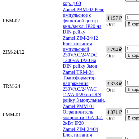
кор. д 60
Zamel PBM-02 Реле
импульсное с
4 157 ₽
PBM-02
функцией центр.
Опт
вкл./выкл. IP20 на
DIN рейку
Zamel ZIM-24/12
Блок питания
импульсный
7 794 ₽
ZIM-24/12
230VAC/24VDC
Опт
1200мА IP20 на
DIN рейку 3мод
Zamel TRM-24
Трансформатор
напряжения
3 378 ₽
TRM-24
230VAC/24VAC
Опт
15VA IP20 на DIN
рейку 3 модульный.
Zamel PMM-01
Ограничитель
4 871 ₽
PMM-01
мощности 16А 0,2-
Опт
2кВт IP20
Zamel ZIM-24/04
Блок питания