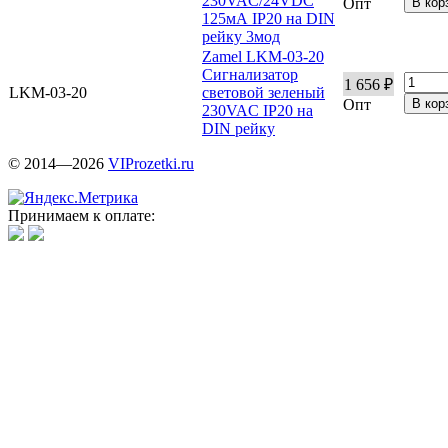
230VAC/24VDC
Опт
125мА IP20 на DIN
рейку 3мод
Zamel LKM-03-20
Сигнализатор
1 656 ₽
LKM-03-20
световой зеленый
Опт
230VAC IP20 на
DIN рейку
© 2014—2026
VIProzetki.ru
Принимаем к оплате: