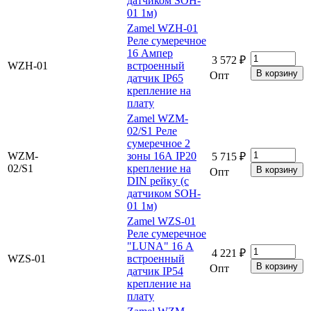
датчиком SOH-
01 1м)
Zamel WZH-01
Реле сумеречное
16 Ампер
3 572 ₽
WZH-01
встроенный
Опт
датчик IP65
крепление на
плату
Zamel WZM-
02/S1 Реле
сумеречное 2
WZM-
зоны 16А IP20
5 715 ₽
02/S1
крепление на
Опт
DIN рейку (с
датчиком SOH-
01 1м)
Zamel WZS-01
Реле сумеречное
"LUNA" 16 А
4 221 ₽
WZS-01
встроенный
Опт
датчик IP54
крепление на
плату