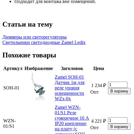
Подходит для монтажа вне помещений.
Статьи на тему
Диммеры или светорегуляторы
Светильники светодиодные Zamel Ledix
Похожие товары
Артикул
Изображение
Заголовок
Цена
Zamel SOH-01
Датчик 1м для
1 234 ₽
SOH-01
реле уровня
Опт
освещенности
WZx-0x
Zamel WZN-
01/S1 Реле
сумеречное 16 А
WZN-
4 221 ₽
IP20 крепление
01/S1
Опт
на плату (с