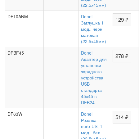
(22.5х45мм)
DF10ANM
Donel
129 ₽
Заглушка 1
мод., черн.
матовая
(22.5х45мм)
DFBF45
Donel
278 ₽
Адаптер для
установки
зарядного
устройства
USB
стандарта
45х45 в
DFB24
DF63W
Donel
514 ₽
Розетка
euro-US, 1
мод., бел.
(22.5х45мм),