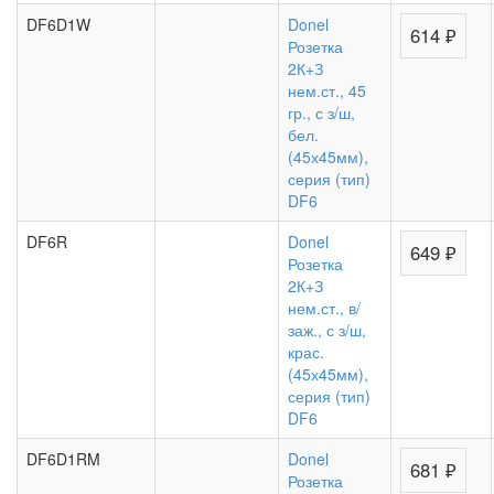
DF6D1W
Donel
614 ₽
Розетка
2К+З
нем.ст., 45
гр., с з/ш,
бел.
(45х45мм),
серия (тип)
DF6
DF6R
Donel
649 ₽
Розетка
2К+З
нем.ст., в/
заж., с з/ш,
крас.
(45х45мм),
серия (тип)
DF6
DF6D1RM
Donel
681 ₽
Розетка