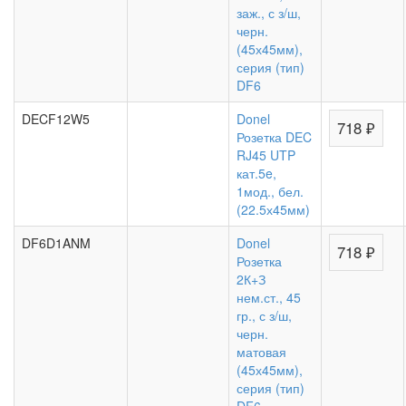
заж., с з/ш,
черн.
(45х45мм),
серия (тип)
DF6
DECF12W5
Donel
718 ₽
Розетка DEC
RJ45 UTP
кат.5e,
1мод., бел.
(22.5х45мм)
DF6D1ANM
Donel
718 ₽
Розетка
2К+З
нем.ст., 45
гр., с з/ш,
черн.
матовая
(45х45мм),
серия (тип)