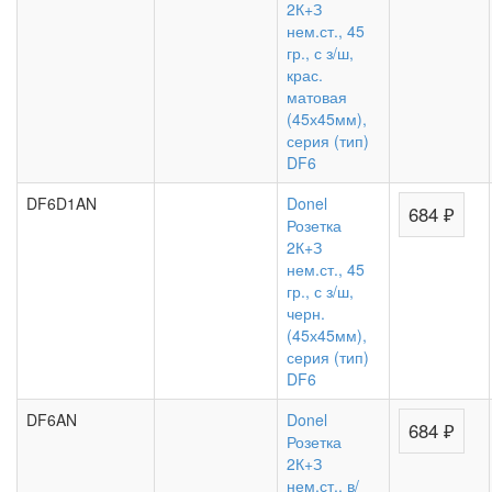
2К+З
нем.ст., 45
гр., с з/ш,
крас.
матовая
(45х45мм),
серия (тип)
DF6
DF6D1AN
Donel
684 ₽
Розетка
2К+З
нем.ст., 45
гр., с з/ш,
черн.
(45х45мм),
серия (тип)
DF6
DF6AN
Donel
684 ₽
Розетка
2К+З
нем.ст., в/