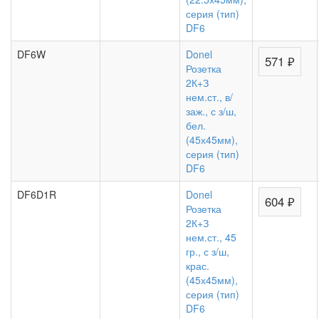
серия (тип)
DF6
DF6W
Donel
571 ₽
Розетка
2К+З
нем.ст., в/
заж., с з/ш,
бел.
(45х45мм),
серия (тип)
DF6
DF6D1R
Donel
604 ₽
Розетка
2К+З
нем.ст., 45
гр., с з/ш,
крас.
(45х45мм),
серия (тип)
DF6