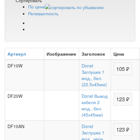
Сортировать
По цене
Релевантность
Артикул
Изображение
Заголовок
Цена
DF10W
Donel
105 ₽
Заглушка 1
мод., бел.
(22.5х45мм)
DF20W
Donel Вывод
123 ₽
кабеля 2
мод., бел.
(45х45мм)
DF10AN
Donel
123 ₽
Заглушка 1
мод., черн.