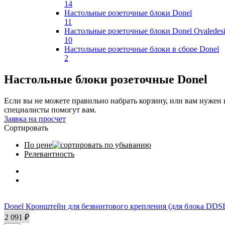
14
Apply Встраиваемые розеточные блоки Donel fi
Настoльные розеточные блоки Donel
11
Apply Настoльные розеточные блоки Donel filt
Настольные розеточные блоки Donel Ovaledes
10
Apply Настольные розеточные блоки Donel Oval
Настольные розеточные блоки в сборе Donel
2
Apply Настольные розеточные блоки в сборе Do
Настольные блоки розеточные Donel
Если вы не можете правильно набрать корзину, или вам нуже
специалисты помогут вам.
Заявка на просчет
Сортировать
По цене
Релевантность
Donel Кронштейн для безвинтового крепления (для блока DD
2 091 ₽