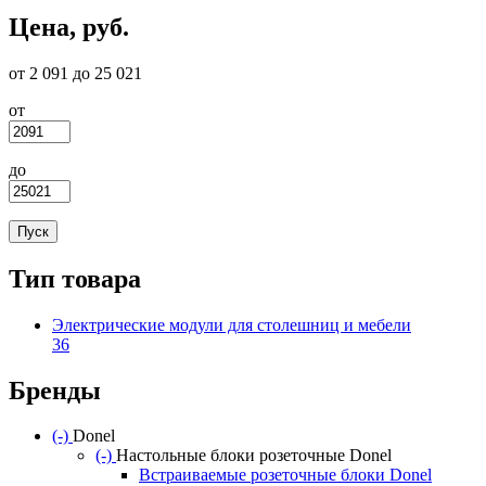
Цена, руб.
от 2 091 до 25 021
от
до
Тип товара
Электрические модули для столешниц и мебели
36
Apply Электрические модули для столешниц и мебели filt
Бренды
(-)
Remove Donel filter
Donel
(-)
Remove Настольные блоки розеточные Donel filte
Настольные блоки розеточные Donel
Встраиваемые розеточные блоки Donel