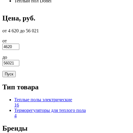
Теплый пол Donel
Цена, руб.
от 4 620 до 56 021
от
до
Тип товара
Теплые полы электрические
16
Apply Теплые полы электрические filter
Терморегуляторы для теплого пола
4
Apply Терморегуляторы для теплого пола filter
Бренды