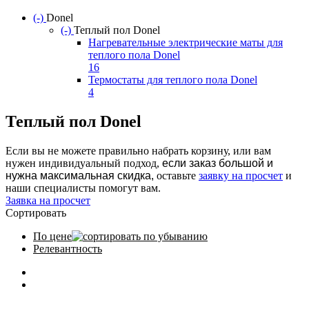
(-)
Remove Donel filter
Donel
(-)
Remove Теплый пол Donel filter
Теплый пол Donel
Нагревательные электрические маты для
теплого пола Donel
16
Apply Нагревательные электрические маты
Термостаты для теплого пола Donel
для теплого пола Donel filter
4
Apply Термостаты для теплого пола Donel
filter
Теплый пол Donel
Если вы не можете правильно набрать корзину, или вам
нужен индивидуальный подход,
если заказ большой и
нужна максимальная скидка,
оставьте
заявку на просчет
и
наши специалисты помогут вам.
Заявка на просчет
Сортировать
По цене
Релевантность