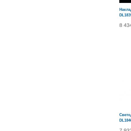
Накла
DL183
8 43
Cвето
DL184
7 93