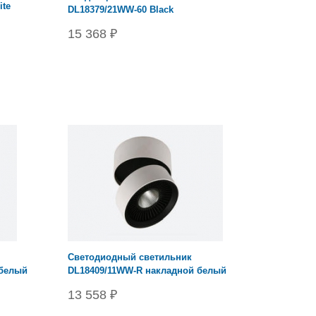
ite
DL18379/21WW-60 Black
15 368 ₽
Cветодиодный светильник
 белый
DL18409/11WW-R накладной белый
13 558 ₽