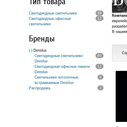
Тип товара
Светодиодные светильники
69
Компан
Apply Светодиодные светильники filter
Светодиодные офисные
12
европейс
светильники
разраба
Apply Светодиодные офисные светильники
В нашем
filter
Бренды
(-)
Remove Donolux filter
Donolux
Со
Светодиодные светильники
60
Donolux
Apply Светодиодные светильники Donolux
Светодиодные офисные панели
12
filter
Donolux
Стра
Apply Светодиодные офисные панели
Светильники потолочные
9
Donolux filter
встраиваемые Donolux
Распродажа
Apply Светильники потолочные
2
Apply Распродажа filter
встраиваемые Donolux filter