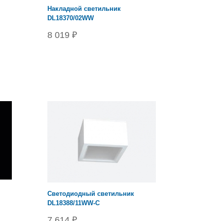
Накладной светильник
DL18370/02WW
8 019 ₽
Cветодиодный светильник
DL18388/11WW-С
7 614 ₽