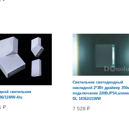
Светильник светодиодный
накладной 2*3Вт драйвер 350
дной светильник
подключение 220В,IP54,алюм
96/11WW-Alu
DL 18362/21WW
1 ₽
7 528 ₽