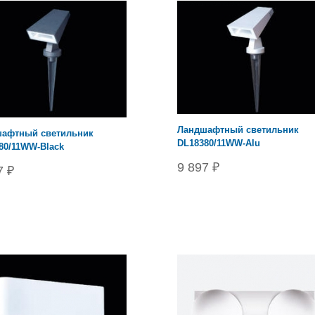
Ландшафтный светильник
афтный светильник
DL18380/11WW-Alu
80/11WW-Black
9 897 ₽
7 ₽