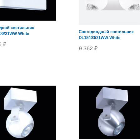
дной светильник
Cветодиодный светильник
00/21WW-White
DL18403/21WW-White
6 ₽
9 362 ₽