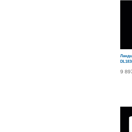
Ландш
DL183
9 89