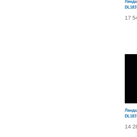
Ландш
DL183
17 5
Ландш
DL183
14 2