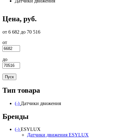
Датчики движения
Цена, руб.
от 6 682 до 70 516
от
до
Тип товара
(-)
Remove Датчики движения filter
Датчики движения
Бренды
(-)
Remove ESYLUX filter
ESYLUX
Датчики движения ESYLUX