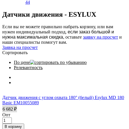
44
Apply Датчики движения ESYLUX filter
Датчики движения - ESYLUX
Если вы не можете правильно набрать корзину, или вам
нужен индивидуальный подход,
если заказ большой и
нужна максимальная скидка,
оставьте
заявку на просчет
и
наши специалисты помогут вам.
Заявка на просчет
Сортировать
По цене
Релевантность
Датчик движения с углом охвата 180° (белый) Esylux MD 180
Basic EM10055089
6 682 ₽
Опт