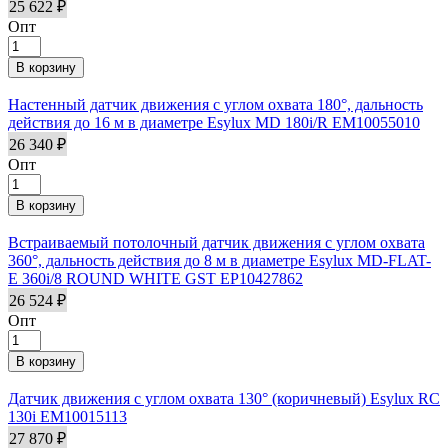
25 622 ₽
Опт
Настенный датчик движения с углом охвата 180°, дальность
действия до 16 м в диаметре Esylux MD 180i/R EM10055010
26 340 ₽
Опт
Встраиваемый потолочный датчик движения с углом охвата
360°, дальность действия до 8 м в диаметре Esylux MD-FLAT-
E 360i/8 ROUND WHITE GST EP10427862
26 524 ₽
Опт
Датчик движения с углом охвата 130° (коричневый) Esylux RC
130i EM10015113
27 870 ₽