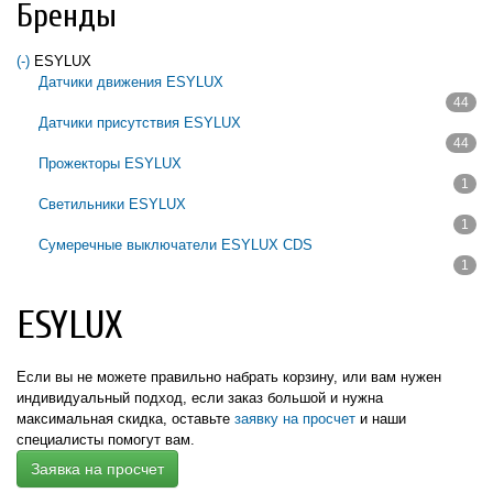
Бренды
(-)
Remove ESYLUX filter
ESYLUX
Датчики движения ESYLUX
44
Apply Датчики движения ESYLUX filter
Датчики присутствия ESYLUX
44
Apply Датчики присутствия ESYLUX filter
Прожекторы ESYLUX
1
Apply Прожекторы ESYLUX filter
Светильники ESYLUX
1
Apply Светильники ESYLUX filter
Сумеречные выключатели ESYLUX CDS
1
Apply Сумеречные выключатели ESYLUX CDS filter
ESYLUX
Если вы не можете правильно набрать корзину, или вам нужен
индивидуальный подход,
если заказ большой и нужна
максимальная скидка,
оставьте
заявку на просчет
и наши
специалисты помогут вам.
Заявка на просчет