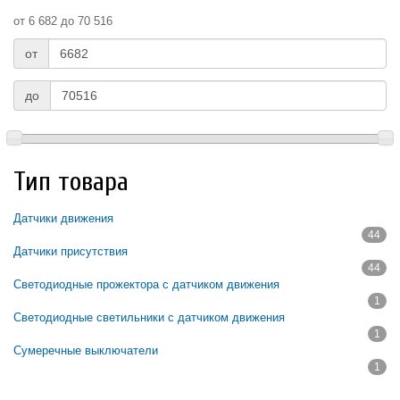
от 6 682 до 70 516
от
до
Тип товара
Датчики движения
44
Apply Датчики движения filter
Датчики присутствия
44
Apply Датчики присутствия filter
Светодиодные прожектора с датчиком движения
1
Apply Светодиодные прожектора с датчиком движения filter
Светодиодные светильники с датчиком движения
1
Apply Светодиодные светильники с датчиком движения filter
Сумеречные выключатели
1
Apply Сумеречные выключатели filter