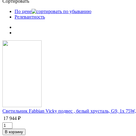
Сортировать
По цене
Релевантность
Светильник Fabbian Vicky подвес , белый хрусталь, G9, 1x 75
17 944 ₽