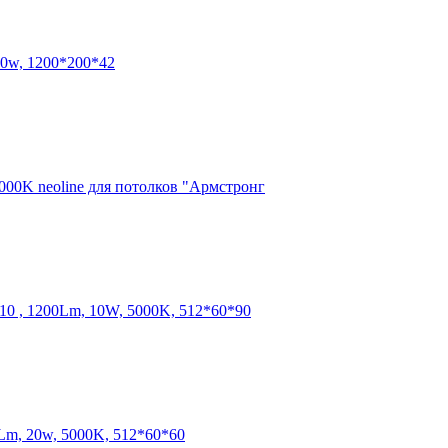
0w, 1200*200*42
00K neoline для потолков "Армстронг
 , 1200Lm, 10W, 5000K, 512*60*90
Lm, 20w, 5000K, 512*60*60