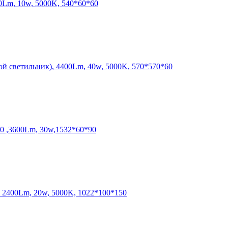
0Lm, 10w, 5000K, 540*60*60
й светильник), 4400Lm, 40w, 5000K, 570*570*60
 ,3600Lm, 30w,1532*60*90
 2400Lm, 20w, 5000K, 1022*100*150