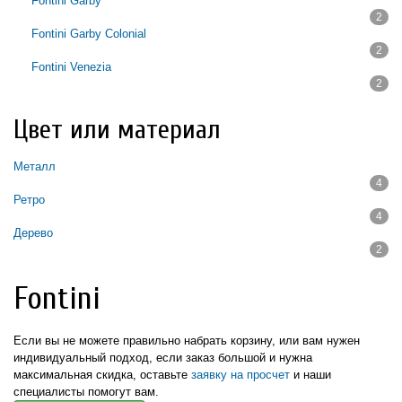
Apply Fontini 1950 filter
Fontini Garby
2
Apply Fontini Garby filter
Fontini Garby Colonial
2
Apply Fontini Garby Colonial filter
Fontini Venezia
2
Apply Fontini Venezia filter
Цвет или материал
Металл
4
Apply Металл filter
Ретро
4
Apply Ретро filter
Дерево
2
Apply Дерево filter
Fontini
Если вы не можете правильно набрать корзину, или вам нужен
индивидуальный подход,
если заказ большой и нужна
максимальная скидка,
оставьте
заявку на просчет
и наши
специалисты помогут вам.