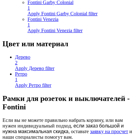
Fontini Garby Colonial
1
Apply Fontini Garby Colonial filter
Fontini Venezia
1
Apply Fontini Venezia filter
Цвет или материал
Дерево
2
Apply Дерево filter
Ретро
1
Apply Ретро filter
Рамки для розеток и выключателей -
Fontini
Если вы не можете правильно набрать корзину, или вам
нужен индивидуальный подход,
если заказ большой и
нужна максимальная скидка,
оставьте
заявку на просчет
и
наши специалисты помогут вам.