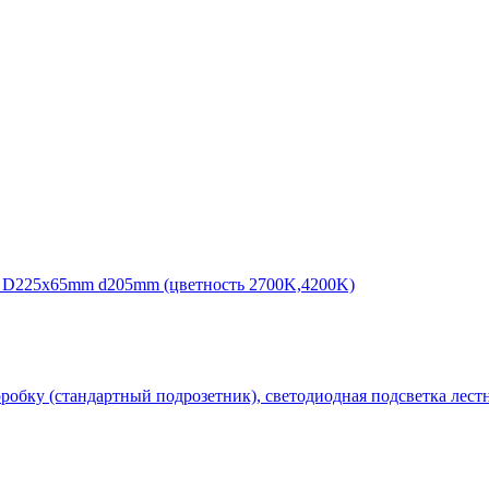
 D225x65mm d205mm (цветность 2700K,4200K)
бку (стандартный подрозетник), светодиодная подсветка лестн