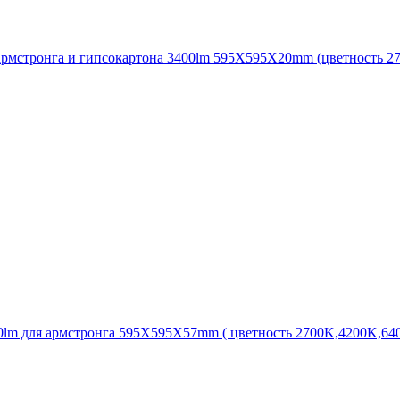
рмстронга и гипсокартона 3400lm 595X595X20mm (цветность 
lm для армстронга 595X595X57mm ( цветность 2700K,4200K,6