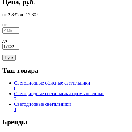
Цена, руб.
от 2 835 до 17 302
от
до
Тип товара
Светодиодные офисные светильники
8
Apply Светодиодные офисные светильники filter
Светодиодные светильники промышленные
2
Apply Светодиодные светильники промышленные filter
Светодиодные светильники
1
Apply Светодиодные светильники filter
Бренды