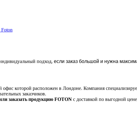
ter
lter
 Foton
ронг Foton filter
н индивидуальный подход,
если заказ большой и нужна максим
й офис которой расположен в Лондоне. Компания специализируе
вательных заказчиков.
 или заказать продукцию FOTON
с доставкой по выгодной цен