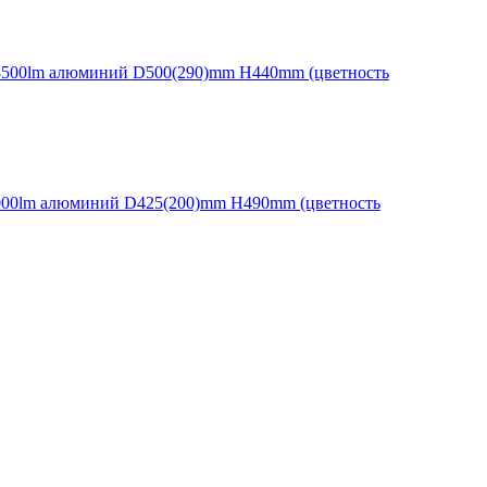
13500lm алюминий D500(290)mm H440mm (цветность
9000lm алюминий D425(200)mm H490mm (цветность