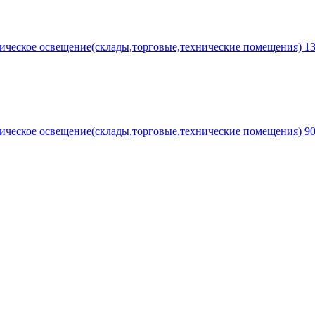
ческое освещение(склады,торговые,технические помещения) 
ческое освещение(склады,торговые,технические помещения) 