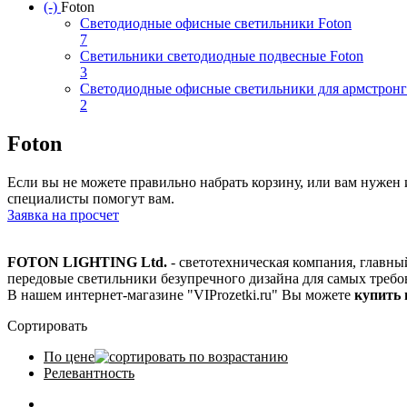
(-)
Remove Foton filter
Foton
Светодиодные офисные светильники Foton
7
Apply Светодиодные офисные светильники Foton fil
Светильники светодиодные подвесные Foton
3
Apply Светильники светодиодные подвесные Foton fi
Светодиодные офисные светильники для армстронг
2
Apply Светодиодные офисные светильники для армст
Foton
Если вы не можете правильно набрать корзину, или вам нуже
специалисты помогут вам.
Заявка на просчет
FOTON LIGHTING Ltd.
- светотехническая компания, главны
передовые светильники безупречного дизайна для самых требо
В нашем интернет-магазине "VIProzetki.ru" Вы можете
купить
Сортировать
По цене
Релевантность