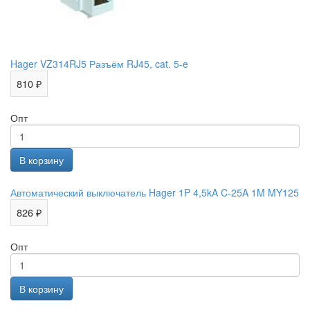
Hager VZ314RJ5 Разъём RJ45, cat. 5-e
810 ₽
Опт
Автоматический выключатель Hager 1P 4,5kA C-25A 1M MY125
826 ₽
Опт