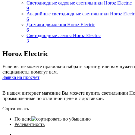
Apply Светодиодные современные подвесные светильн
Светодиодные садовые светильники Horoz Electric
9
Apply Светодиодные садовые светильники Horoz Elect
Аварийные светодиодные светильники Horoz Electr
6
Apply Аварийные светодиодные светильники Horoz Ele
Датчики движения Horoz Electric
6
Apply Датчики движения Horoz Electric filter
Светодиодные лампы Horoz Electric
3
Apply Светодиодные лампы Horoz Electric filter
Horoz Electric
Если вы не можете правильно набрать корзину, или вам нуже
специалисты помогут вам.
Заявка на просчет
В нашем интернет магазине Вы можете купить светильники Horoz
промышленные по отличной цене и с доставкой.
Сортировать
По цене
Релевантность