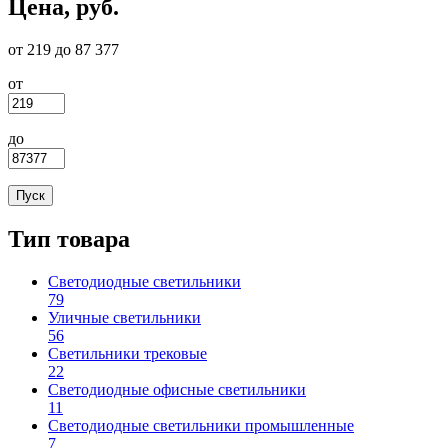
Цена, руб.
от 219 до 87 377
от
до
Тип товара
Светодиодные светильники
79
Apply Светодиодные светильники filter
Уличные светильники
56
Apply Уличные светильники filter
Светильники трековые
22
Apply Светильники трековые filter
Светодиодные офисные светильники
11
Apply Светодиодные офисные светильники filter
Светодиодные светильники промышленные
7