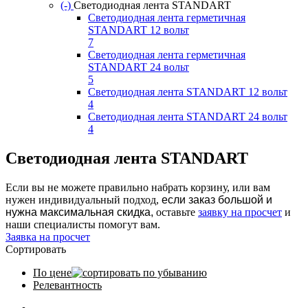
(-)
Remove Светодиодная лента STANDART filter
Светодиодная лента STANDART
Светодиодная лента герметичная
STANDART 12 вольт
7
Apply Светодиодная лента герметичная
Светодиодная лента герметичная
STANDART 12 вольт filter
STANDART 24 вольт
5
Apply Светодиодная лента герметичная
Светодиодная лента STANDART 12 вольт
STANDART 24 вольт filter
4
Apply Светодиодная лента STANDART 12
Светодиодная лента STANDART 24 вольт
вольт filter
4
Apply Светодиодная лента STANDART 24
вольт filter
Светодиодная лента STANDART
Если вы не можете правильно набрать корзину, или вам
нужен индивидуальный подход,
если заказ большой и
нужна максимальная скидка,
оставьте
заявку на просчет
и
наши специалисты помогут вам.
Заявка на просчет
Сортировать
По цене
Релевантность