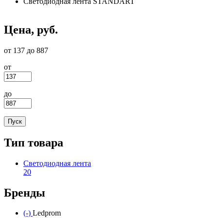
Светодиодная лента STANDART
Цена, руб.
от 137 до 887
от
до
Тип товара
Светодиодная лента
20
Apply Светодиодная лента filter
Бренды
(-)
Remove Ledprom filter
Ledprom