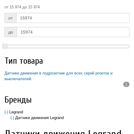
от 15 974 до 15 974
от
до
Тип товара
Датчики движения в подрозетник для всех серий розеток и
выключателей.
1
Apply Датчики движения в подрозетник для всех серий розеток и
выключателей. filter
Бренды
(-)
Remove Legrand filter
Legrand
(-)
Remove Датчики движения Legrand filter
Датчики движения Legrand