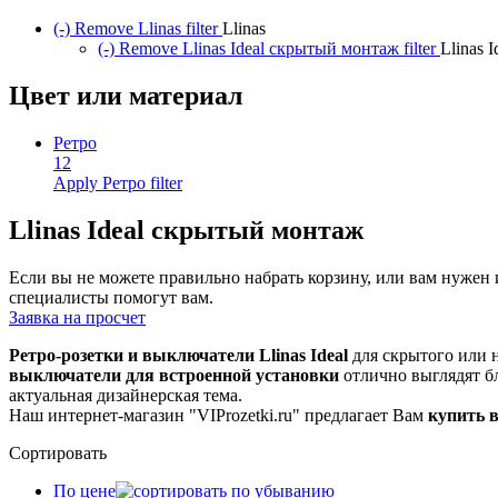
(-)
Remove Llinas filter
Llinas
(-)
Remove Llinas Ideal скрытый монтаж filter
Llinas 
Цвет или материал
Ретро
12
Apply Ретро filter
Llinas Ideal скрытый монтаж
Если вы не можете правильно набрать корзину, или вам нуже
специалисты помогут вам.
Заявка на просчет
Ретро-розетки и выключатели Llinas Ideal
для скрытого или 
выключатели для встроенной установки
отлично выглядят б
актуальная дизайнерская тема.
Наш интернет-магазин "VIProzetki.ru" предлагает Вам
купить в
Сортировать
По цене