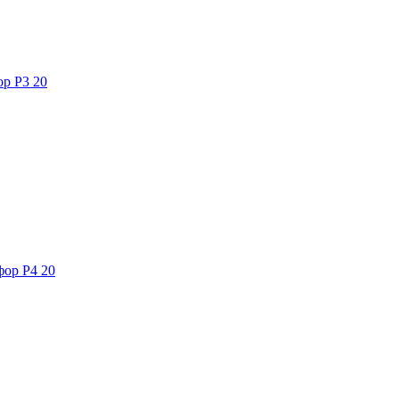
ор Р3 20
фор Р4 20