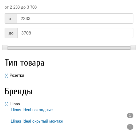
от 2 233 до 3 708
от
до
Тип товара
(-)
Remove Розетки filter
Розетки
Бренды
(-)
Remove Llinas filter
Llinas
Llinas Ideal накладные
1
Apply Llinas Ideal накладные filter
Llinas Ideal скрытый монтаж
1
Apply Llinas Ideal скрытый монтаж filter