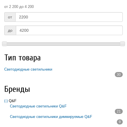
от 2 200 до 4 200
от
до
Тип товара
Светодиодные светильники
30
Apply Светодиодные светильники filter
Бренды
(-)
Remove Q&F filter
Q&F
Светодиодные светильники Q&F
21
Apply Светодиодные светильники Q&F filter
Светодиодные светильники диммируемые Q&F
9