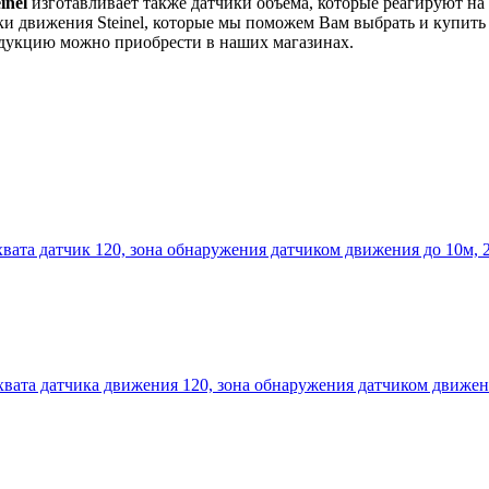
inel
изготавливает также датчики объема, которые реагируют на
и движения Steinel, которые мы поможем Вам выбрать и купить
одукцию можно приобрести в наших магазинах.
хвата датчик 120, зона обнаружения датчиком движения до 10м, 2
охвата датчика движения 120, зона обнаружения датчиком движен