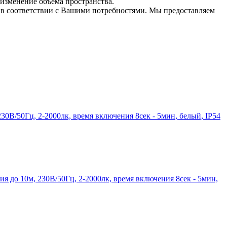
 изменение объема пространства.
 в соответствии с Вашими потребностями. Мы предоставляем
30В/50Гц, 2-2000лк, время включения 8сек - 5мин, белый, IP54
ия до 10м, 230В/50Гц, 2-2000лк, время включения 8сек - 5мин,