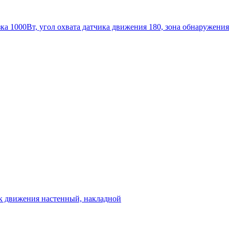
ка 1000Вт, угол охвата датчика движения 180, зона обнаружения
чик движения настенный, накладной