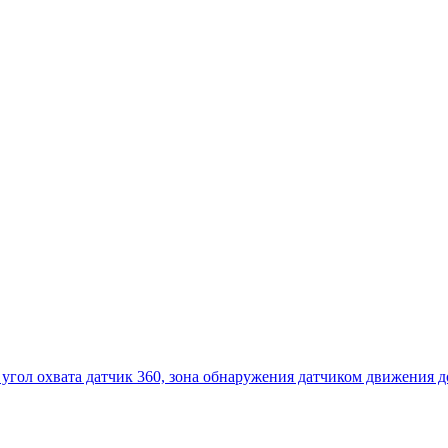
 угол охвата датчик 360, зона обнаружения датчиком движения до