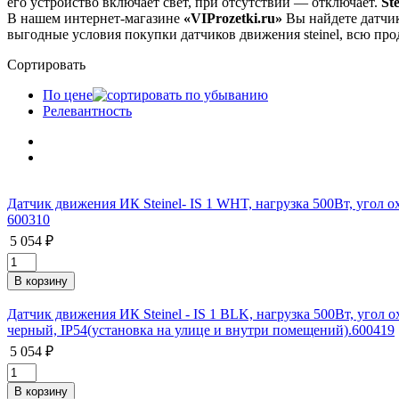
его устройство включает свет, при отсутствии — отключает.
Ste
В нашем интернет-магазине
«VIProzetki.ru»
Вы найдете датчик
выгодные условия покупки датчиков движения steinel, всю пр
Сортировать
По цене
Релевантность
Датчик движения ИК Steinel- IS 1 WHT, нагрузка 500Вт, угол о
600310
5 054 ₽
Датчик движения ИК Steinel - IS 1 BLK, нагрузка 500Вт, угол 
черный, IP54(установка на улице и внутри помещений).600419
5 054 ₽