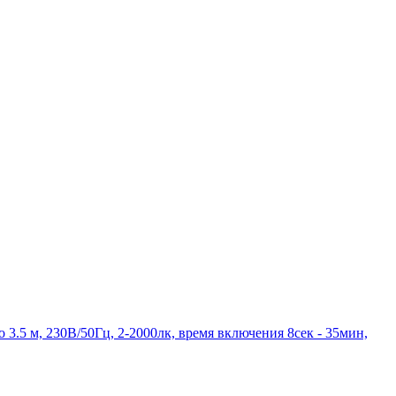
 3.5 м, 230В/50Гц, 2-2000лк, время включения 8сек - 35мин,