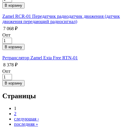
Zamel RCR-01 Передатчик радиодатчик движения (датчик
движения передающий радиосигнал)
7 068 ₽
Опт
Ретранслятор Zamel Exta Free RTN-01
8 378 ₽
Опт
Страницы
1
2
следующая ›
последняя »