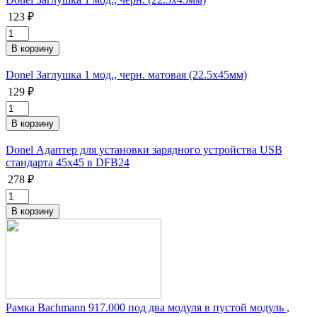
123 ₽
Donel Заглушка 1 мод., черн. матовая (22.5х45мм)
129 ₽
Donel Адаптер для установки зарядного устройства USB
стандарта 45х45 в DFB24
278 ₽
Рамка Bachmann 917.000 под два модуля в пустой модуль ,