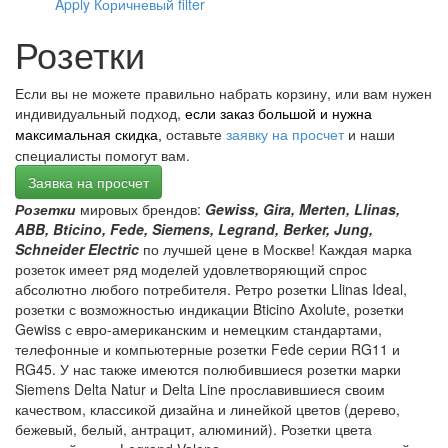
Apply Коричневый filter
Розетки
Если вы не можете правильно набрать корзину, или вам нужен
индивидуальный подход,
если заказ большой и нужна
оставьте
заявку на просчет
и наши
максимальная скидка,
специалисты помогут вам.
Заявка на просчет
Розетки
мировых брендов:
Gewiss, Gira, Merten, Llinas,
ABB, Bticino, Fede, Siemens, Legrand, Berker, Jung,
Schneider Electric
по лучшей цене в Москве! Каждая марка
розеток имеет ряд моделей удовлетворяющий спрос
абсолютно любого потребителя. Ретро розетки Llinas Ideal,
розетки с возможностью индикации Bticino Axolute, розетки
Gewiss с евро-американским и немецким стандартами,
телефонные и компьютерные розетки Fede серии RG11 и
RG45. У нас также имеются полюбившиеся розетки марки
Siemens Delta Natur и Delta Line прославившиеся своим
качеством, классикой дизайна и линейкой цветов (дерево,
бежевый, белый, антрацит, алюминий). Розетки цвета