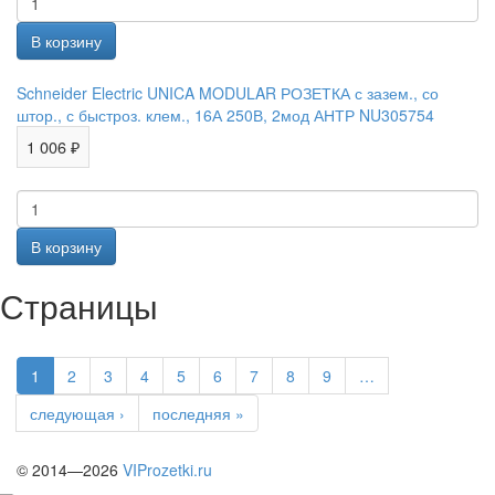
Schneider Electric UNICA MODULAR РОЗЕТКА с зазем., со
штор., с быстроз. клем., 16А 250В, 2мод АНТР NU305754
1 006 ₽
Страницы
1
2
3
4
5
6
7
8
9
…
следующая ›
последняя »
© 2014—2026
VIProzetki.ru