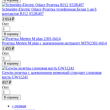
Schneider-Electric Odace Розетка телефонная Белая 1-ая 6
контактов RJ12 S52R497
2 014 ₽
Опт
Розетка Merten M plan с заземлением антрацит MTN2301-0414
1 455 ₽
Опт
Gewiss розетка с заземлением немецкий стандарт слоновая
кость GW11241
857 ₽
Опт
« первая
Страницы