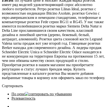
Electric
по лучшей цене в Москве! Каждая марка розеток
имеет ряд моделей удовлетворяющий спрос абсолютно
любого потребителя. Ретро розетки Llinas Ideal, розетки с
возможностью индикации Bticino Axolute, розетки Gewiss с
евро-американским и немецким стандартами, телефонные и
компьютерные розетки Fede серии RG11 и RG45. У нас также
имеются полюбившиеся розетки марки Siemens Delta Natur и
Delta Line прославившиеся своим качеством, классикой
дизайна и линейкой цветов (дерево, бежевый, белый,
антрацит, алюминий). Розетки цвета слоновой кости Legrand
Valena хиты продаж вот уже второй год. Глянцевые розетки
Berker находка для современного дизайна. А лидеры продаж
Schneider Electric Unica и Schneider Electric Odace находятся в
не конкуренции на территории Европы на протяжении 15 лет,
чем они обязаны качеству своих продукций и стилю.
Приобретая розетки в нашем магазине вы приобретаете
репутацию и статус лучших брендов мира. Купить
представленные в каталоге розетки Вы можете добавив
выбранные товары в корзину или оформить заказ по телефону.
Сортировать
По цене
Релевантность