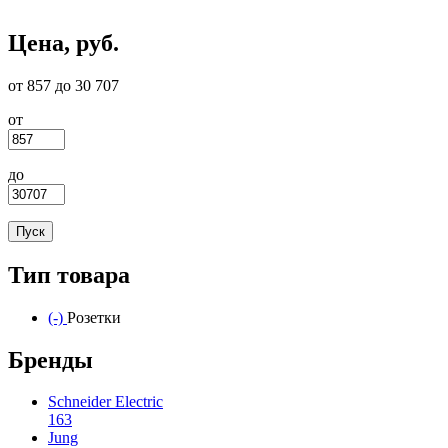
Цена, руб.
от 857 до 30 707
от
до
Тип товара
(-)
Remove Розетки filter
Розетки
Бренды
Schneider Electric
163
Apply Schneider Electric filter
Jung