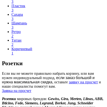
3
Apply Никель filter
Пластик
3
Apply Пластик filter
Сахара
3
Apply Сахара filter
Шампань
3
Apply Шампань filter
Ретро
2
Apply Ретро filter
Титан
2
Apply Титан filter
Коричневый
1
Apply Коричневый filter
Розетки
Если вы не можете правильно набрать корзину, или вам
нужен индивидуальный подход,
если заказ большой и
нужна максимальная скидка,
оставьте
заявку на просчет
и
наши специалисты помогут вам.
Заявка на просчет
Розетки
мировых брендов:
Gewiss, Gira, Merten, Llinas, ABB,
Bticino, Fede, Siemens, Legrand, Berker, Jung, Schneider