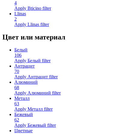
4
Apply Bticino filter
Llinas
2
Apply Llinas filter
Цвет или материал
Белый
106
Apply Белый filter
Антрацит
70
Apply Антрацит filter
Алюминий
68
Apply Алюминий filter
Металл
63
Apply Металл filter
Бежевый
62
Apply Бежевый filter
Цветные