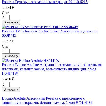
Розетка Dynasty с заземлением антрацит 2011-0-6215
2 284 ₽
Опт
Розетка TV Schneider-Electric Odace Алюминий одиночный
S53R445
3 597 ₽
Опт
Розетка Bticino Axolute Антрацит с заземлением с защитными
шторками, безвинт зажим, возможность индикации 2 мод
HS4141W
2 400 ₽
Bticino Axolute Алюминий Розетка с заземлением с
защитными шторками, безвинт зажим, 2 мод HC4141W