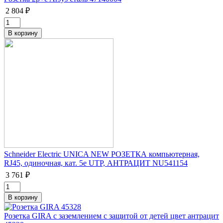
2 804 ₽
Schneider Electric UNICA NEW РОЗЕТКА компьютерная,
RJ45, одиночная, кат. 5е UTP, АНТРАЦИТ NU541154
3 761 ₽
Розетка GIRA с заземлением с защитой от детей цвет антрацит