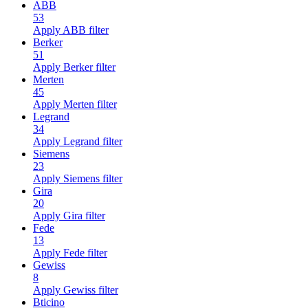
ABB
53
Apply ABB filter
Berker
51
Apply Berker filter
Merten
45
Apply Merten filter
Legrand
34
Apply Legrand filter
Siemens
23
Apply Siemens filter
Gira
20
Apply Gira filter
Fede
13
Apply Fede filter
Gewiss
8
Apply Gewiss filter
Bticino