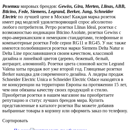
Розетки
мировых брендов:
Gewiss, Gira, Merten, Llinas, ABB,
Bticino, Fede, Siemens, Legrand, Berker, Jung, Schneider
Electric
по лучшей цене в Москве! Каждая марка розеток
имеет ряд моделей удовлетворяющий спрос абсолютно
любого потребителя. Ретро розетки Llinas Ideal, розетки с
возможностью индикации Bticino Axolute, розетки Gewiss с
евро-американским и немецким стандартами, телефонные и
компьютерные розетки Fede серии RG11 и RG45. У нас также
имеются полюбившиеся розетки марки Siemens Delta Natur и
Delta Line прославившиеся своим качеством, классикой
дизайна и линейкой цветов (дерево, бежевый, белый,
антрацит, алюминий). Розетки цвета слоновой кости Legrand
Valena хиты продаж вот уже второй год. Глянцевые розетки
Berker находка для современного дизайна. А лидеры продаж
Schneider Electric Unica и Schneider Electric Odace находятся в
не конкуренции на территории Европы на протяжении 15 лет,
чем они обязаны качеству своих продукций и стилю.
Приобретая розетки в нашем магазине вы приобретаете
репутацию и статус лучших брендов мира. Купить
представленные в каталоге розетки Вы можете добавив
выбранные товары в корзину или оформить заказ по телефону.
Сортировать