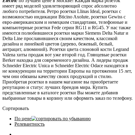
Electric
по лучшей цене в Москве! Каждая марка розеток
имеет ряд моделей удовлетворяющий спрос абсолютно
любого потребителя. Ретро розетки Llinas Ideal, розетки с
возможностью индикации Bticino Axolute, розетки Gewiss с
евро-американским и немецким стандартами, телефонные и
компьютерные розетки Fede серии RG11 и RG45. У нас также
имеются полюбившиеся розетки марки Siemens Delta Natur и
Delta Line прославившиеся своим качеством, классикой
дизайна и линейкой цветов (дерево, бежевый, белый,
антрацит, алюминий). Розетки цвета слоновой кости Legrand
Valena хиты продаж вот уже второй год. Глянцевые розетки
Berker находка для современного дизайна. А лидеры продаж
Schneider Electric Unica и Schneider Electric Odace находятся в
не конкуренции на территории Европы на протяжении 15 лет,
чем они обязаны качеству своих продукций и стилю.
Приобретая розетки в нашем магазине вы приобретаете
репутацию и статус лучших брендов мира. Купить
представленные в каталоге розетки Вы можете добавив
выбранные товары в корзину или оформить заказ по телефону.
Сортировать
По цене
Релевантность