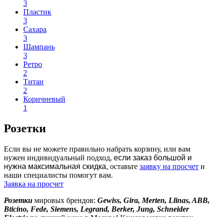
3
Apply Никель filter
Пластик
3
Apply Пластик filter
Сахара
3
Apply Сахара filter
Шампань
3
Apply Шампань filter
Ретро
2
Apply Ретро filter
Титан
2
Apply Титан filter
Коричневый
1
Apply Коричневый filter
Розетки
Если вы не можете правильно набрать корзину, или вам
нужен индивидуальный подход,
если заказ большой и
нужна максимальная скидка,
оставьте
заявку на просчет
и
наши специалисты помогут вам.
Заявка на просчет
Розетки
мировых брендов:
Gewiss, Gira, Merten, Llinas, ABB,
Bticino, Fede, Siemens, Legrand, Berker, Jung, Schneider