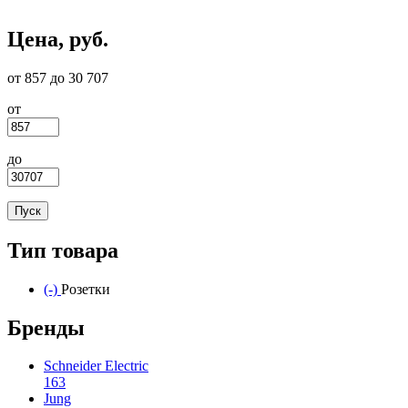
Цена, руб.
от 857 до 30 707
от
до
Тип товара
(-)
Remove Розетки filter
Розетки
Бренды
Schneider Electric
163
Apply Schneider Electric filter
Jung