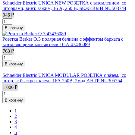
Schneider Electric UNICA NEW РОЗЕТКА с заземлением, со
шторками, винт. зажим, 16 А, 250 В, БЕЖЕВЫЙ NU503744
946 ₽
Розетка Berker Q.3 полярная белизна с эффектом бархата с
заземляющими контактами 16 А 47436089
763 ₽
Schneider Electric UNICA MODULAR РОЗЕТКА с зазем., со
штор., с быстроз. клем., 16А 250В, 2мод АНТР NU305754
1 006 ₽
1
Страницы
2
3
4
5