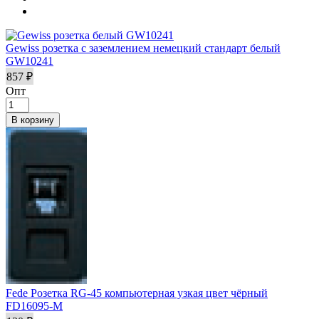
Gewiss розетка с заземлением немецкий стандарт белый
GW10241
857 ₽
Опт
Fede Розетка RG-45 компьютерная узкая цвет чёрный
FD16095-М