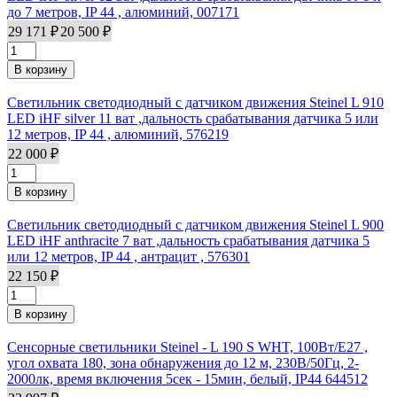
до 7 метров, IP 44 , алюминий, 007171
29 171 ₽
20 500 ₽
Светильник светодиодный с датчиком движения Steinel L 910
LED iHF silver 11 ват ,дальность срабатывания датчика 5 или
12 метров, IP 44 , алюминий, 576219
22 000 ₽
Светильник светодиодный с датчиком движения Steinel L 900
LED iHF anthracite 7 ват ,дальность срабатывания датчика 5
или 12 метров, IP 44 , антрацит , 576301
22 150 ₽
Сенсорные светильники Steinel - L 190 S WHT, 100Вт/E27 ,
угол охвата 180, зона обнаружения до 12 м, 230В/50Гц, 2-
2000лк, время включения 5сек - 15мин, белый, IP44 644512