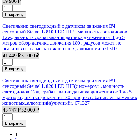
19 936 ₽
Светильник светодиодный с датчиком движения ВЧ
сенсорный Steinel L 810 LED IHF , мощность светодиодов
12w,дальность срабатывания датчика движения от 1 до 5
метров,обзор датчика движения 180 градусов,может не
реагировать на мелких животных,,алюминий 671310
41 449 ₽
31 000 ₽
Светильник светодиодный с датчиком движения ВЧ
сенсорный Steinel L 820 LED IHF(с номером) , мощность
светодиодов 12w, срабатывание датчика движения от 1 до 5
м,обзора датчика движения 180 гр-в,не срабатывает на мелких
животных,,алюминий(уличный). 671327
43 747 ₽
32 000 ₽
1
Страницы
2