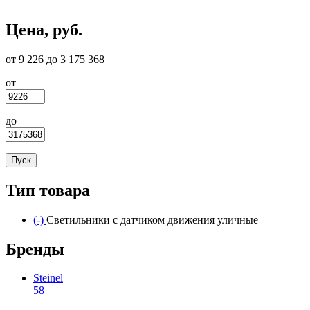
Цена, руб.
от 9 226 до 3 175 368
от
до
Тип товара
(-)
Remove Светильники с датчиком движения уличные
Светильники с датчиком движения уличные
filter
Бренды
Steinel
58
Apply Steinel filter