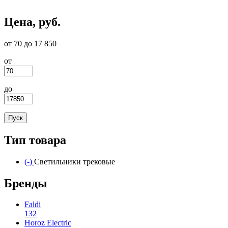
Цена, руб.
от 70 до 17 850
от
до
Тип товара
(-)
Remove Светильники трековые filter
Светильники трековые
Бренды
Faldi
132
Apply Faldi filter
Horoz Electric