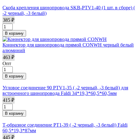
Скоба крепления шинопровода SKB-PTV1-40 (1 шт. в сборе) (
-2 черный, -3 белый)
385 ₽
Коннектор для шинопровода прямой CONWH черный белый
алюминий
463 ₽
Опт
Угловое соединение 90 PTV1-35 ( -2 черный, -3 белый) для
встроенного шинопровода Faldi 34*19,3*60,5*60,5мм
415 ₽
Т-образное соединение PT1-39 ( -2 черный, -3 белый) Faldi
60,5*19,3*87мм
445 ₽