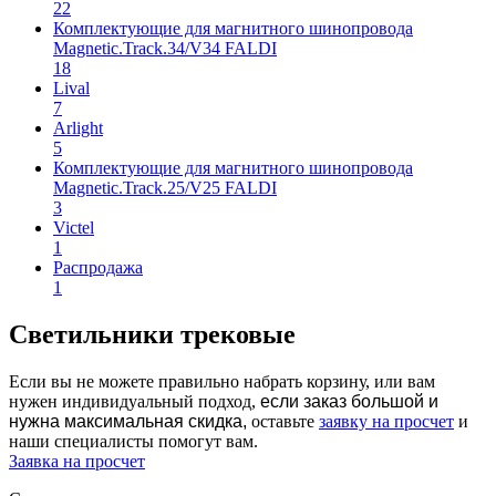
22
Apply Horoz Electric filter
Комплектующие для магнитного шинопровода
Magnetic.Track.34/V34 FALDI
18
Apply Комплектующие для магнитного шинопровода
Lival
Magnetic.Track.34/V34 FALDI filter
7
Apply Lival filter
Arlight
5
Apply Arlight filter
Комплектующие для магнитного шинопровода
Magnetic.Track.25/V25 FALDI
3
Apply Комплектующие для магнитного шинопровода
Victel
Magnetic.Track.25/V25 FALDI filter
1
Apply Victel filter
Распродажа
1
Apply Распродажа filter
Светильники трековые
Если вы не можете правильно набрать корзину, или вам
нужен индивидуальный подход,
если заказ большой и
нужна максимальная скидка,
оставьте
заявку на просчет
и
наши специалисты помогут вам.
Заявка на просчет