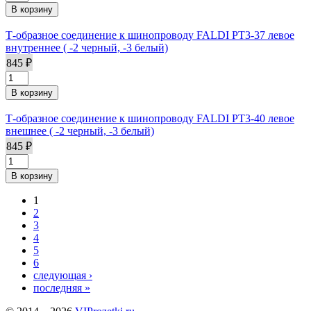
Т-образное соединение к шинопроводу FALDI PT3-37 левое
внутреннее ( -2 черный, -3 белый)
845 ₽
Т-образное соединение к шинопроводу FALDI PT3-40 левое
внешнее ( -2 черный, -3 белый)
845 ₽
1
Страницы
2
3
4
5
6
следующая ›
последняя »