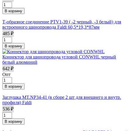
Т-образное соединение PTV1-39 ( -2 черный, -3 белый) для
встроенного шинопровода Faldi 60,5*19,3*87мм
485 ₽
Коннектор для шинопровода угловой CONWHL черный
белый алюминий
642 ₽
Опт
Заглушка MT.NP34-41 (в сборе 2 шт для внешнего и внутр.
профиля) Faldi
536 ₽