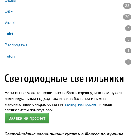
Apply Donolux filter
Gauss
33
Apply Gauss filter
Q&F
30
Apply Q&F filter
Victel
7
Apply Victel filter
Faldi
5
Apply Faldi filter
Распродажа
4
Apply Распродажа filter
Foton
1
Apply Foton filter
Светодиодные светильники
Если вы не можете правильно набрать корзину, или вам нужен
индивидуальный подход,
если заказ большой и нужна
максимальная скидка,
оставьте
заявку на просчет
и наши
специалисты помогут вам.
Заявка на просчет
Светодиодные светильники купить в Москве по лучшим