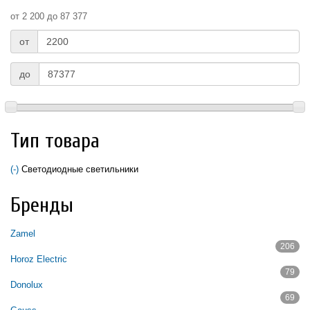
от 2 200 до 87 377
от
до
Тип товара
(-)
Remove Светодиодные светильники filter
Светодиодные светильники
Бренды
Zamel
206
Apply Zamel filter
Horoz Electric
79
Apply Horoz Electric filter
Donolux
69