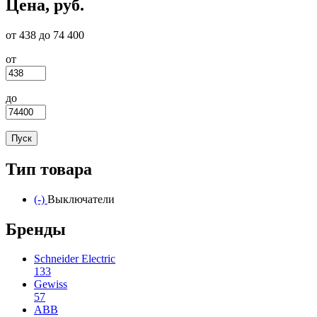
Цена, руб.
от 438 до 74 400
от
до
Тип товара
(-)
Remove Выключатели filter
Выключатели
Бренды
Schneider Electric
133
Apply Schneider Electric filter
Gewiss
57
Apply Gewiss filter
ABB