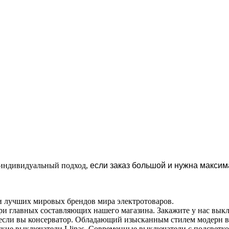
н индивидуальный подход,
если заказ большой и нужна максим
 лучших мировых брендов мира электротоваров.
ри главных составляющих нашего магазина. Закажите у нас вык
 если вы консерватор. Обладающий изысканным стилем модерн в
кие выключатели Llinas. Современные выключатели с подсветкой 