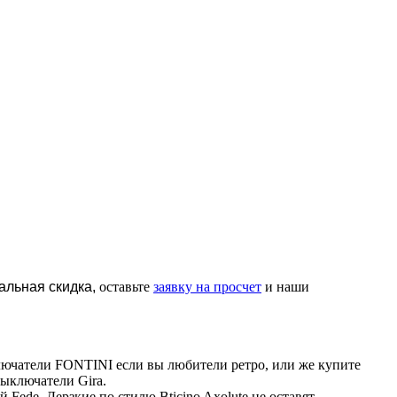
альная скидка,
оставьте
заявку на просчет
и наши
лючатели FONTINI если вы любители ретро, или же купите
ыключатели Gira.
Fede. Дерзкие по стилю Bticino Axolute не оставят