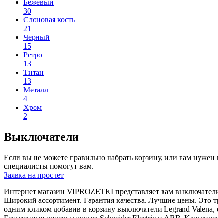
Apply Цветные filter
Бежевый
30
Apply Бежевый filter
Слоновая кость
21
Apply Слоновая кость filter
Черный
15
Apply Черный filter
Ретро
13
Apply Ретро filter
Титан
13
Apply Титан filter
Металл
4
Apply Металл filter
Хром
2
Apply Хром filter
Выключатели
Если вы не можете правильно набрать корзину, или вам нуже
специалисты помогут вам.
Заявка на просчет
Интернет магазин VIPROZETKI представляет вам выключатели
Широкий ассортимент. Гарантия качества. Лучшие цены. Это т
одним кликом добавив в корзину выключатели Legrand Valena,
Бессменные лидеры продаж Schneider Electric и ABB. Классичес