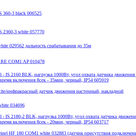
 360-3 black 006525
S 2360-3 white 057770
hite 029562 дальность срабатывания до 35м
UARE COM1 AP 010478
 - IS 2160 BLK, нагрузка 1000Вт, угол охвата датчика движения
 время включения 8сек - 35мин, черный, IP54 605919
racite/инфракрасный датчик движения настенный, накладной
white 034696
 - IS 2180-2 BLK, нагрузка 1000Вт, угол охвата датчика движен
 время включения 8сек - 20мин, черный, IP54 603717
inel HF 180 COM1 white 032883 (датчик присутствия подключени