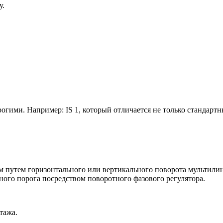
у.
огими. Например: IS 1, который отличается не только стандар
м путем горизонтального или вертикального поворота мультили
ного порога посредством поворотного фазового регулятора.
тажа.