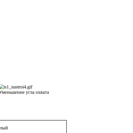
меньшение угла охвата
елый