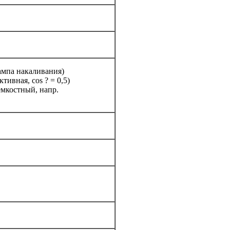
лампа накаливания)
тивная, cos ? = 0,5)
емкостный, напр.