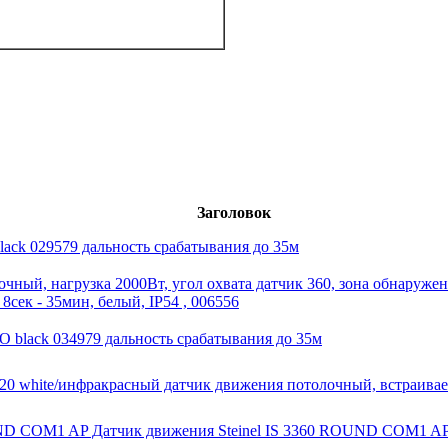
Заголовок
lack 029579 дальность срабатывания до 35м
очный, нагрузка 2000Вт, угол охвата датчик 360, зона обнаруже
8сек - 35мин, белый, IP54 , 006556
 black 034979 дальность срабатывания до 35м
20 white/инфракрасный датчик движения потолочный, встраивае
UND COM1 AP Датчик движения Steinel IS 3360 ROUND COM1 AP